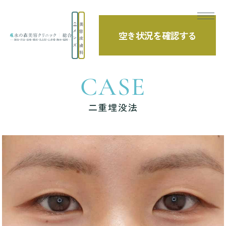
美
メ
容
空き状況を確認する
TOP
症例写真
二重埋没法
ン
皮
ズ
膚
科
CASE
二重埋没法