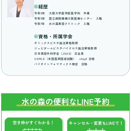
経歴
令和5年
大阪大学医学部医学科 卒業
令和5年
国立病院機構大阪医療センター 入職
令和7年
水の森美容クリニック 入職
資格・所属学会
ボトックスビスタ施注資格取得
ジュビダームビスタバイクロス施注資格取得
日本美容外科学会（JSAS） 正会員
USMLE（米国医師国家試験） step1 合格
バイオインフォマティクス検定 合格