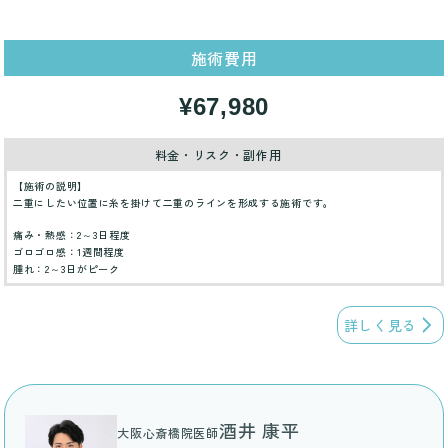
施術費用
¥67,980
料金・リスク・副作用
【施術の説明】
二重にしたい位置に糸を掛けて二重のラインを形成する施術です。
痛み・熱感：2～3日程度
ゴロゴロ感：1週間程度
腫れ：2～3日がピーク
詳しく見る
酒井 康平
大阪心斎橋院医師