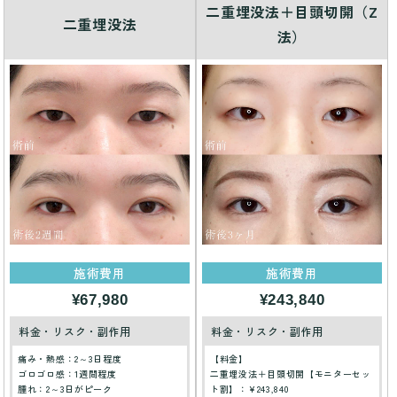
二重埋没法＋目頭切開（Z
二重埋没法
法）
施術費用
施術費用
¥67,980
¥243,840
料金・リスク・副作用
料金・リスク・副作用
痛み・熱感：2～3日程度
【料金】
ゴロゴロ感：1週間程度
二重埋没法＋目頭切開【モニターセッ
腫れ：2～3日がピーク
ト割】：¥243,840