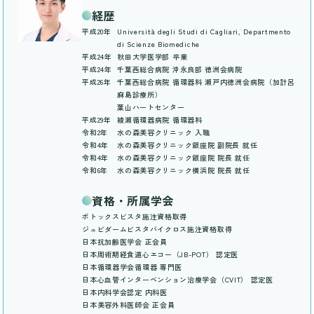
経歴
平成20年
Università degli Studi di Cagliari, Departmento
di Scienze Biomediche
平成24年
秋田大学医学部 卒業
平成24年
千葉西総合病院 沖永良部 徳洲会病院
平成26年
千葉西総合病院 循環器科 瀬戸内徳洲会病院（加計呂
麻島診療所）
葉山ハートセンター
平成29年
綾瀬循環器病院 循環器科
令和2年
水の森美容クリニック 入職
令和4年
水の森美容クリニック銀座院 副院長 就任
令和4年
水の森美容クリニック銀座院 院長 就任
令和6年
水の森美容クリニック横浜院 院長 就任
資格・所属学会
ボトックスビスタ施注資格取得
ジュビダームビスタバイクロス施注資格取得
日本抗加齢医学会 正会員
日本周術期経食道心エコー（JB-POT） 認定医
日本循環器学会循環器 専門医
日本心血管インターベンション治療学会（CVIT） 認定医
日本内科学会認定 内科医
日本美容外科医師会 正会員