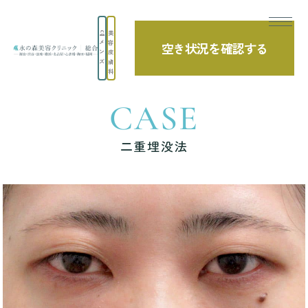
美
メ
容
空き状況を確認する
TOP
症例写真
二重埋没法
ン
皮
ズ
膚
科
CASE
二重埋没法