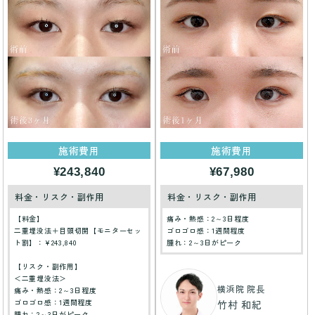
施術費用
施術費用
¥243,840
¥67,980
料金・リスク・副作用
料金・リスク・副作用
【料金】
痛み・熱感：2～3日程度
二重埋没法＋目頭切開【モニターセッ
ゴロゴロ感：1週間程度
ト割】：¥243,840
腫れ：2～3日がピーク
【リスク・副作用】
＜二重埋没法＞
横浜院 院長
痛み・熱感：2～3日程度
ゴロゴロ感：1週間程度
竹村 和紀
腫れ：2～3日がピーク