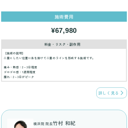
施術費用
¥67,980
料金・リスク・副作用
【施術の説明】
二重にしたい位置に糸を掛けて二重のラインを形成する施術です。
痛み・熱感：2～3日程度
ゴロゴロ感：1週間程度
腫れ：2～3日がピーク
詳しく見る
竹村 和紀
横浜院 院長