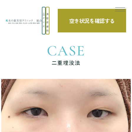
美
メ
容
空き状況を確認する
TOP
症例写真
二重埋没法
ン
皮
ズ
膚
科
CASE
二重埋没法