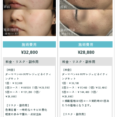
施術費用
施術費用
¥32,800
¥28,880
料金・リスク・副作用
料金・リスク・副作用
【料金】
【料金】
ダーマペン4+MPFレジュビネイティ
ダーマペン4+MPFレジュビネイティ
ングキット
ングキット
1回：￥32,800
1回：￥36,100
3回コース：￥88530（1回/¥29,510）
3回コース：￥97,460（1回/¥32,486）
5回コース：￥131,200（1回/
5回コース：￥144,400（1回/
¥28,880）
¥28,880）
※掲載価格は5回コース契約時の1回あ
【リスク・副作用】
たりの価格となります。
色素沈着・一時的なニキビの悪化
軽度の赤みや腫れ・点状出血
【リスク・副作用】