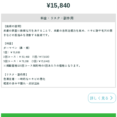
¥15,840
料金・リスク・副作用
【施術の説明】
皮膚の表面に微細な穴をあけることで、皮膚の自然治癒力を高め、ニキビ跡や毛穴の開
きなどの肌悩みを改善する施術です。
【料金】
ダーマペン（鼻・頬）
1回：¥19,800
3回コース：￥53,460 （1回/¥17,820）
5回コース：￥79,200 (1回/¥15,840)
※掲載価格は5回コース契約時の1回あたりの価格となります。
【リスク・副作用】
色素沈着・一時的なニキビの悪化
軽度の赤みや腫れ・点状出血
詳しく見る