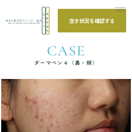
美
メ
容
空き状況を確認する
TOP
症例写真
ダーマペン４（鼻・頬）
ン
皮
ズ
膚
科
CASE
ダーマペン４（鼻・頬）