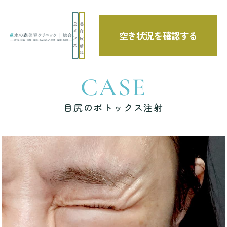
美
メ
容
空き状況を確認する
TOP
症例写真
目尻のボトックス注射
ン
皮
ズ
膚
科
CASE
目尻のボトックス注射