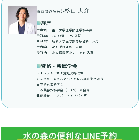
杉山 大介
東京渋谷院医師
経歴
令和3年
山口大学医学部医学科卒業
令和3年
JCHO徳山中央病院
令和5年
昭和大学医学部泌尿器科 入局
令和6年
品川美容外科 入職
令和7年
水の森美容クリニック 入職
資格・所属学会
ボトックスビスタ施注資格取得
ジュビダームビスタバイクロス施注資格取得
日本泌尿器科学会
日本美容外科学会（JSAS） 正会員
健康経営エキスパートアドバイザー