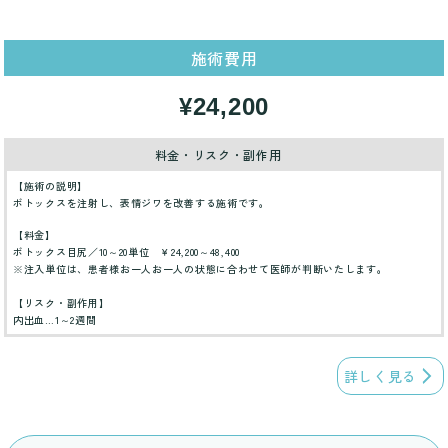
施術費用
¥24,200
料金・リスク・副作用
【施術の説明】
ボトックスを注射し、表情ジワを改善する施術です。
【料金】
ボトックス目尻／10～20単位 ￥24,200～48,400
※注入単位は、患者様お一人お一人の状態に合わせて医師が判断いたします。
【リスク・副作用】
内出血…1～2週間
詳しく見る