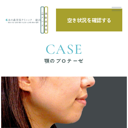
美
メ
容
空き状況を確認する
TOP
症例写真
顎のプロテーゼ
ン
皮
ズ
膚
科
CASE
顎のプロテーゼ