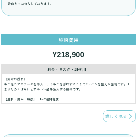
是非ともお待ちしております。
施術費用
¥218,900
料金・リスク・副作用
【施術の説明】
あご先にプロテーゼを挿入し、下あごを形成することでEラインを整える施術です。上
まぶたのくぼみにヒアルロン酸を注入する施術です。
【腫れ・痛み・熱感】…1～2週間程度
詳しく見る