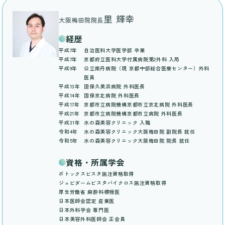
里 輝幸
大阪梅田院院長
経歴
平成7年
自治医科大学医学部 卒業
平成7年
京都府立医科大学付属病院第2外科 入局
平成9年
公立南丹病院（現 京都中部総合医療センター）外科
医員
平成13年
国保久美浜病院 外科医長
平成14年
国保京北病院 外科医長
平成17年
京都市立病院機構京都市立京北病院 外科医長
平成21年
京都市立病院機構京都市立病院 外科医長
平成31年
水の森美容クリニック 入職
令和4年
水の森美容クリニック大阪梅田院 副院長 就任
令和5年
水の森美容クリニック大阪梅田院 院長 就任
資格・所属学会
ボトックスビスタ施注資格取得
ジュビダームビスタバイクロス施注資格取得
厚生労働省 麻酔科標榜医
日本医師会認定 産業医
日本外科学会 専門医
日本美容外科医師会 正会員