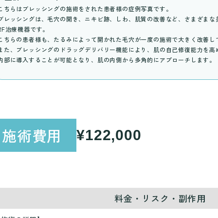
こちらはブレッシングの施術をされた患者様の症例写真です。
ブレッシングは、毛穴の開き、ニキビ跡、しわ、肌質の改善など、さまざまな
RF治療機器です。
こちらの患者様も、たるみによって開かれた毛穴が一度の施術で大きく改善し
また、ブレッシングのドラッグデリバリー機能により、肌の自己修復能力を高
内部に導入することが可能となり、肌の内側から多角的にアプローチします。
施術費用
¥122,000
料金・リスク・副作用