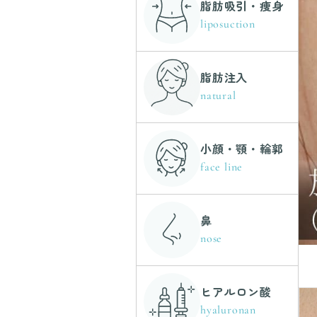
脂肪吸引・痩身
liposuction
脂肪注入
natural
小顔・顎・輪郭
face line
鼻
nose
ヒアルロン酸
hyaluronan