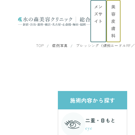
メン
美
ズサ
容
イト
皮
膚
科
TOP
症例写真
ブレッシング（傾斜ニードルRF
施術内容から探す
二重・目もと
eye