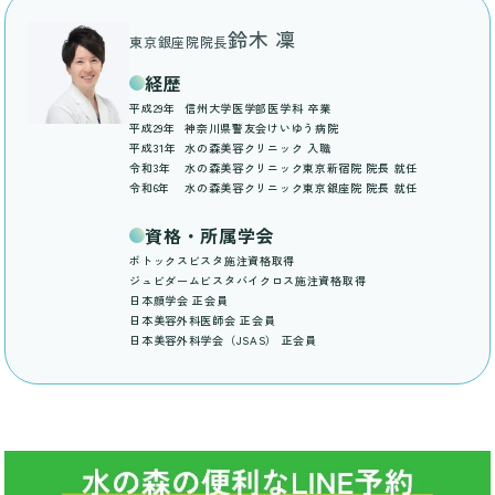
鈴木 凜
東京銀座院院長
経歴
平成29年
信州大学医学部医学科 卒業
平成29年
神奈川県警友会けいゆう病院
平成31年
水の森美容クリニック 入職
令和3年
水の森美容クリニック東京新宿院 院長 就任
令和6年
水の森美容クリニック東京銀座院 院長 就任
資格・所属学会
ボトックスビスタ施注資格取得
ジュビダームビスタバイクロス施注資格取得
日本顔学会 正会員
日本美容外科医師会 正会員
日本美容外科学会（JSAS） 正会員