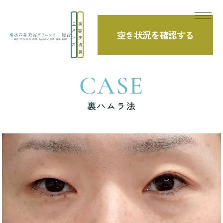
美
メ
容
空き状況を確認する
TOP
症例写真
裏ハムラ法
ン
皮
ズ
膚
科
CASE
裏ハムラ法