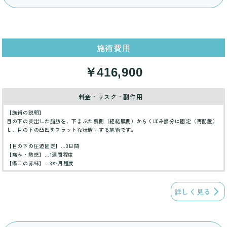
施術費用
￥416,900
料金・リスク・副作用
【施術の説明】
目の下の突出した脂肪を、下まぶた裏側（経結膜側）からくぼみ部分に固定（再配置）
し、目の下の凸凹をフラットな状態にする施術です。
【目の下の圧迫固定】…3日間
【痛み・熱感】…1週間程度
【傷口の赤味】…3か月程度
詳しく見る