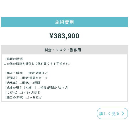
施術費用
¥383,900
料金・リスク・副作用
【施術の説明】
二の腕の脂肪を吸引して腕を細くする手術です。
【痛み・腫れ】…術後1週間ほど
【浮腫み】…術後1週間がピーク
【内出血】…術後2～3週間
【皮膚の硬さ（拘縮）】…術後2週間から3ヶ月
【しびれ】…3～6ヶ月ほど
【傷口の赤味】…3ヶ月ほど
詳しく見る