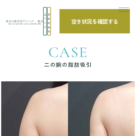
美
メ
容
空き状況を確認する
TOP
症例写真
二の腕の脂肪吸引
ン
皮
ズ
膚
科
CASE
二の腕の脂肪吸引