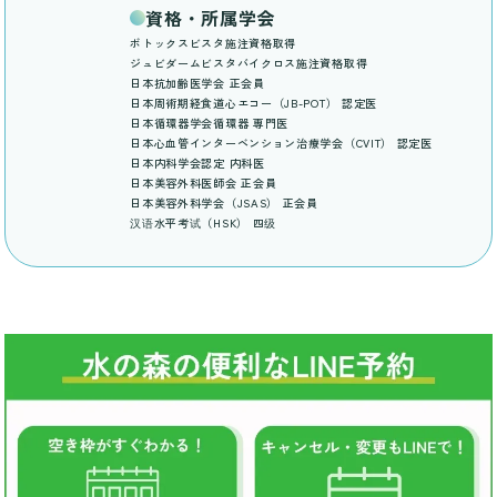
資格・所属学会
ボトックスビスタ施注資格取得
ジュビダームビスタバイクロス施注資格取得
日本抗加齢医学会 正会員
日本周術期経食道心エコー（JB-POT） 認定医
日本循環器学会循環器 専門医
日本心血管インターベンション治療学会（CVIT） 認定医
日本内科学会認定 内科医
日本美容外科医師会 正会員
日本美容外科学会（JSAS） 正会員
汉语水平考试（HSK） 四级