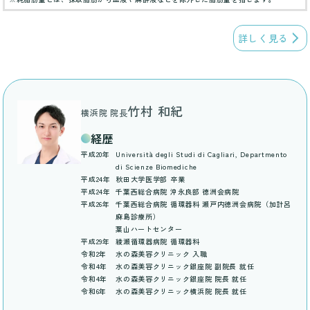
詳しく見る
竹村 和紀
横浜院 院長
経歴
平成20年
Università degli Studi di Cagliari, Departmento
di Scienze Biomediche
平成24年
秋田大学医学部 卒業
平成24年
千葉西総合病院 沖永良部 徳洲会病院
平成26年
千葉西総合病院 循環器科 瀬戸内徳洲会病院（加計呂
麻島診療所）
葉山ハートセンター
平成29年
綾瀬循環器病院 循環器科
令和2年
水の森美容クリニック 入職
令和4年
水の森美容クリニック銀座院 副院長 就任
令和4年
水の森美容クリニック銀座院 院長 就任
令和6年
水の森美容クリニック横浜院 院長 就任