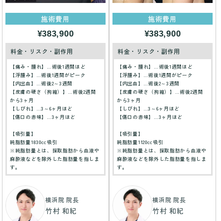
施術費用
施術費用
¥383,900
¥383,900
料金・リスク・副作用
料金・リスク・副作用
【痛み・腫れ】…術後1週間ほど
【痛み・腫れ】…術後1週間ほど
【浮腫み】…術後1週間がピーク
【浮腫み】…術後1週間がピーク
【内出血】…術後2～3週間
【内出血】…術後2～3週間
【皮膚の硬さ（拘縮）】…術後2週間
【皮膚の硬さ（拘縮）】…術後2週間
から3ヶ月
から3ヶ月
【しびれ】…3～6ヶ月ほど
【しびれ】…3～6ヶ月ほど
【傷口の赤味】…3ヶ月ほど
【傷口の赤味】…3ヶ月ほど
【吸引量】
【吸引量】
純脂肪量1830cc吸引
純脂肪量1120cc吸引
※純脂肪量とは、採取脂肪から血液や
※純脂肪量とは、採取脂肪から血液や
麻酔液などを除外した脂肪量を指しま
麻酔液などを除外した脂肪量を指しま
す。
す。
横浜院 院長
横浜院 院長
竹村 和紀
竹村 和紀