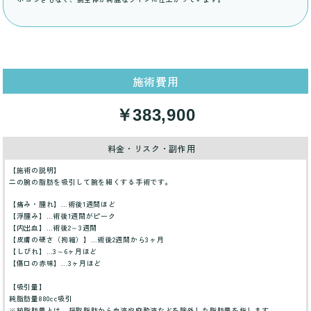
施術費用
￥383,900
料金・リスク・副作用
【施術の説明】
二の腕の脂肪を吸引して腕を細くする手術です。
【痛み・腫れ】…術後1週間ほど
【浮腫み】…術後1週間がピーク
【内出血】…術後2～3週間
【皮膚の硬さ（拘縮）】…術後2週間から3ヶ月
【しびれ】…3～6ヶ月ほど
【傷口の赤味】…3ヶ月ほど
【吸引量】
純脂肪量880cc吸引
※純脂肪量とは、採取脂肪から血液や麻酔液などを除外した脂肪量を指します。