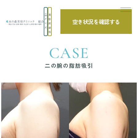
美
メ
容
空き状況を確認する
TOP
症例写真
二の腕の脂肪吸引
ン
皮
ズ
膚
科
CASE
二の腕の脂肪吸引