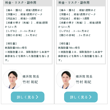
料金・リスク・副作用
料金・リスク・副作用
【痛み・腫れ】…術後1週間ほど
【痛み・腫れ】…術後1週間ほど
【浮腫み】…術後1週間がピーク
【浮腫み】…術後1週間がピーク
【内出血】…術後2～3週間
【内出血】…術後2～3週間
【皮膚の硬さ（拘縮）】…術後2週間
【皮膚の硬さ（拘縮）】…術後2週間
から3ヶ月
から3ヶ月
【しびれ】…3～6ヶ月ほど
【しびれ】…3～6ヶ月ほど
【傷口の赤味】…3ヶ月ほど
【傷口の赤味】…3ヶ月ほど
【吸引量】
【吸引量】
純脂肪量860cc吸引
純脂肪量700cc吸引
※純脂肪量とは、採取脂肪から血液や
※純脂肪量とは、採取脂肪から血液や
麻酔液などを除外した脂肪量を指しま
麻酔液などを除外した脂肪量を指しま
す。
す。
横浜院 院長
横浜院 院長
竹村 和紀
竹村 和紀
詳しく見る
詳しく見る