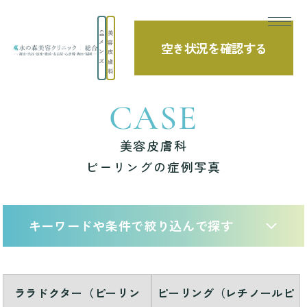
美
メ
容
空き状況を確認する
TOP
症例写真
美容皮膚科 ピーリングの症例写真
ン
皮
ズ
膚
科
CASE
美容皮膚科
ピーリングの症例写真
キーワードや条件で絞り込んで探す
ララドクター（ピーリン
ピーリング（レチノールピ