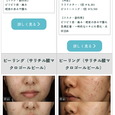
【リスク・副作用】
【料金】
ピリピリ感・痛み
ララドクター：1回 ¥16,280
軽度の赤みや腫れ
ピコトーニング：1回 ¥16,500
【リスク・副作用】
ピリピリ感・痛み・軽度の赤みや腫れ
詳しく見る
色素沈着・一時的なニキビの悪化・点
状出血
詳しく見る
ピーリング（サリチル酸マ
ピーリング（サリチル酸マ
クロゴールピール）
クロゴールピール）