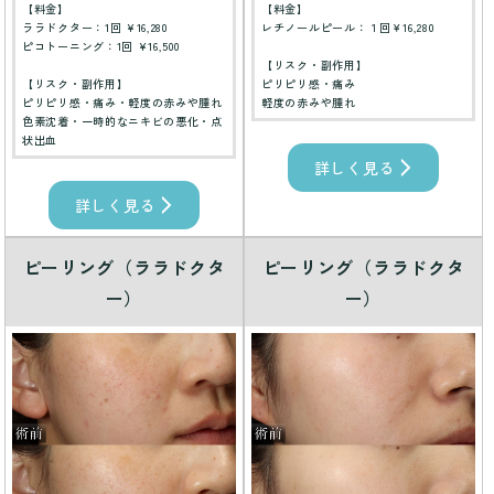
【料金】
【料金】
ララドクター：1回 ¥16,280
レチノールピール：１回￥16,280
ピコトーニング：1回 ¥16,500
【リスク・副作用】
【リスク・副作用】
ピリピリ感・痛み
ピリピリ感・痛み・軽度の赤みや腫れ
軽度の赤みや腫れ
色素沈着・一時的なニキビの悪化・点
状出血
詳しく見る
詳しく見る
ピーリング（ララドクタ
ピーリング（ララドクタ
ー）
ー）