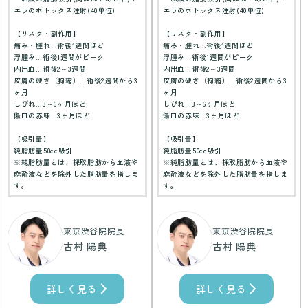
エラのボトックス注射(40単位)
エラのボトックス注射(40単位)
【リスク・副作用】
【リスク・副作用】
痛み・腫れ…術後1週間ほど
痛み・腫れ…術後1週間ほど
浮腫み…術後1週間がピーク
浮腫み…術後1週間がピーク
内出血…術後2～3週間
内出血…術後2～3週間
皮膚の硬さ（拘縮）…術後2週間から3
皮膚の硬さ（拘縮）…術後2週間から3
ヶ月
ヶ月
しびれ…3～6ヶ月ほど
しびれ…3～6ヶ月ほど
傷口の赤味…3ヶ月ほど
傷口の赤味…3ヶ月ほど
【吸引量】
【吸引量】
純脂肪量50cc吸引
純脂肪量50cc吸引
※純脂肪量とは、採取脂肪から血液や
※純脂肪量とは、採取脂肪から血液や
麻酔液などを除外した脂肪量を指しま
麻酔液などを除外した脂肪量を指しま
す。
す。
東京渋谷院院長
東京渋谷院院長
古村 陽典
古村 陽典
詳しく見る
詳しく見る