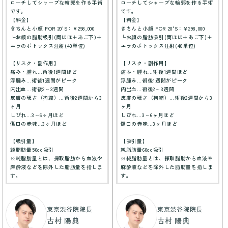
ローチしてシャープな輪郭を作る手術
ローチしてシャープな輪郭を作る手術
です。
です。
【料金】
【料金】
きちんと小顔 FOR 20'S：¥298,000
きちんと小顔 FOR 20'S：¥298,000
└お顔の脂肪吸引(両ほほ＋あご下)＋
└お顔の脂肪吸引(両ほほ＋あご下)＋
エラのボトックス注射(40単位)
エラのボトックス注射(40単位)
【リスク・副作用】
【リスク・副作用】
痛み・腫れ…術後1週間ほど
痛み・腫れ…術後1週間ほど
浮腫み…術後1週間がピーク
浮腫み…術後1週間がピーク
内出血…術後2～3週間
内出血…術後2～3週間
皮膚の硬さ（拘縮）…術後2週間から3
皮膚の硬さ（拘縮）…術後2週間から3
ヶ月
ヶ月
しびれ…3～6ヶ月ほど
しびれ…3～6ヶ月ほど
傷口の赤味…3ヶ月ほど
傷口の赤味…3ヶ月ほど
【吸引量】
【吸引量】
純脂肪量50cc吸引
純脂肪量60cc吸引
※純脂肪量とは、採取脂肪から血液や
※純脂肪量とは、採取脂肪から血液や
麻酔液などを除外した脂肪量を指しま
麻酔液などを除外した脂肪量を指しま
す。
す。
東京渋谷院院長
東京渋谷院院長
古村 陽典
古村 陽典