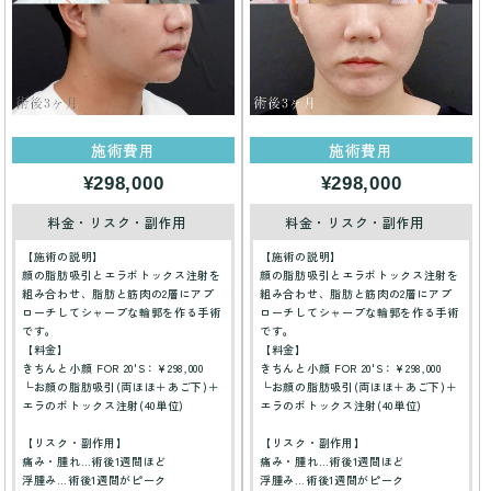
施術費用
施術費用
¥298,000
¥298,000
料金・リスク・副作用
料金・リスク・副作用
【施術の説明】
【施術の説明】
顔の脂肪吸引とエラボトックス注射を
顔の脂肪吸引とエラボトックス注射を
組み合わせ、脂肪と筋肉の2層にアプ
組み合わせ、脂肪と筋肉の2層にアプ
ローチしてシャープな輪郭を作る手術
ローチしてシャープな輪郭を作る手術
です。
です。
【料金】
【料金】
きちんと小顔 FOR 20'S：¥298,000
きちんと小顔 FOR 20'S：¥298,000
└お顔の脂肪吸引(両ほほ＋あご下)＋
└お顔の脂肪吸引(両ほほ＋あご下)＋
エラのボトックス注射(40単位)
エラのボトックス注射(40単位)
【リスク・副作用】
【リスク・副作用】
痛み・腫れ…術後1週間ほど
痛み・腫れ…術後1週間ほど
浮腫み…術後1週間がピーク
浮腫み…術後1週間がピーク