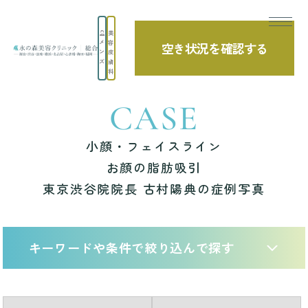
美
メ
容
空き状況を確認する
TOP
症例写真
小顔・フェイスライン お顔の脂肪吸引 東京渋谷院院長
ン
皮
ズ
膚
科
CASE
小顔・フェイスライン
お顔の脂肪吸引
東京渋谷院院長 古村陽典の症例写真
キーワードや条件で絞り込んで探す