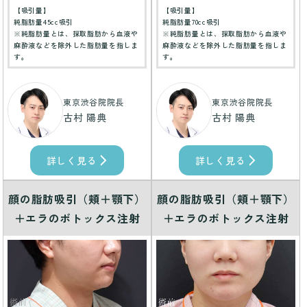
【吸引量】
【吸引量】
純脂肪量45cc吸引
純脂肪量70cc吸引
※純脂肪量とは、採取脂肪から血液や
※純脂肪量とは、採取脂肪から血液や
麻酔液などを除外した脂肪量を指しま
麻酔液などを除外した脂肪量を指しま
す。
す。
東京渋谷院院長
東京渋谷院院長
古村 陽典
古村 陽典
詳しく見る
詳しく見る
顔の脂肪吸引（頬＋顎下）
顔の脂肪吸引（頬＋顎下）
＋エラのボトックス注射
＋エラのボトックス注射