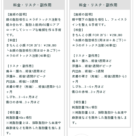
料金・リスク・副作用
料金・リスク・副作用
【施術の説明】
【施術の説明】
顔の脂肪吸引とエラボトックス注射を
頬や顎下の脂肪を吸引し、フェイスラ
組み合わせ、脂肪と筋肉の2層にアプ
インを整える手術です。
ローチしてシャープな輪郭を作る手術
【料金】
です。
きちんと小顔 FOR 20'S：¥298,000
【料金】
└お顔の脂肪吸引(両ほほ＋あご下)＋
きちんと小顔 FOR 20'S：¥298,000
エラのボトックス注射(40単位)
└お顔の脂肪吸引(両ほほ＋あご下)＋
エラのボトックス注射(40単位)
【リスク・副作用】
痛み・腫れ…術後1週間ほど
【リスク・副作用】
浮腫み…術後1週間がピーク
痛み・腫れ…術後1週間ほど
内出血…術後2～3週間
浮腫み…術後1週間がピーク
皮膚の硬さ（拘縮）…術後2週間から3
内出血…術後2～3週間
ヶ月
皮膚の硬さ（拘縮）…術後2週間から3
しびれ…3～6ヶ月ほど
ヶ月
傷口の赤味…3ヶ月ほど
しびれ…3～6ヶ月ほど
傷口の赤味…3ヶ月ほど
【吸引量】
純脂肪量70cc吸引
【吸引量】
※純脂肪量とは、採取脂肪から血液や
純脂肪量40cc吸引
麻酔液などを除外した脂肪量を指しま
※純脂肪量とは、採取脂肪から血液や
す。
麻酔液などを除外した脂肪量を指しま
す。