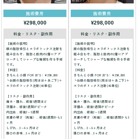
施術費用
施術費用
¥298,000
¥298,000
料金・リスク・副作用
料金・リスク・副作用
【施術の説明】
【施術の説明】
顔の脂肪吸引とエラボトックス注射を
顔の脂肪吸引とエラボトックス注射を
組み合わせ、脂肪と筋肉の2層にアプ
組み合わせ、脂肪と筋肉の2層にアプ
ローチしてシャープな輪郭を作る手術
ローチしてシャープな輪郭を作る手術
です。
です。
【料金】
【料金】
きちんと小顔 FOR 20'S：¥298,000
きちんと小顔 FOR 20'S：¥298,000
└お顔の脂肪吸引(両ほほ＋あご下)＋
└お顔の脂肪吸引(両ほほ＋あご下)＋
エラのボトックス注射(40単位)
エラのボトックス注射(40単位)
【リスク・副作用】
【リスク・副作用】
痛み・腫れ…術後1週間ほど
痛み・腫れ…術後1週間ほど
浮腫み…術後1週間がピーク
浮腫み…術後1週間がピーク
内出血…術後2～3週間
内出血…術後2～3週間
皮膚の硬さ（拘縮）…術後2週間から3
皮膚の硬さ（拘縮）…術後2週間から3
ヶ月
ヶ月
しびれ…3～6ヶ月ほど
しびれ…3～6ヶ月ほど
傷口の赤味…3ヶ月ほど
傷口の赤味…3ヶ月ほど