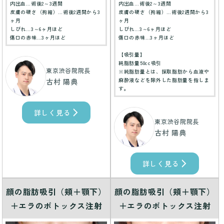
内出血…術後2～3週間
内出血…術後2～3週間
皮膚の硬さ（拘縮）…術後2週間から3
皮膚の硬さ（拘縮）…術後2週間から3
ヶ月
ヶ月
しびれ…3～6ヶ月ほど
しびれ…3～6ヶ月ほど
傷口の赤味…3ヶ月ほど
傷口の赤味…3ヶ月ほど
【吸引量】
純脂肪量50cc吸引
東京渋谷院院長
※純脂肪量とは、採取脂肪から血液や
麻酔液などを除外した脂肪量を指しま
古村 陽典
す。
詳しく見る
東京渋谷院院長
古村 陽典
詳しく見る
顔の脂肪吸引（頬＋顎下）
顔の脂肪吸引（頬＋顎下）
＋エラのボトックス注射
＋エラのボトックス注射