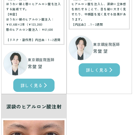
ほうれい線と唇にヒアルロン酸を注入
ヒアルロン酸を注入し、涙袋に立体感
する施術です。
を持たせることで、目を縦に大きく見
【料金】
せたり、中顔面を短く見せる効果があ
ほうれい線のヒアルロン酸注入：
ります。
￥61,600×2本（￥123,200）
【内出血】…1～2週間
唇のヒアルロン酸注入：￥61,600
【リスク・副作用】内出血：1～2週間
東京銀座院医師
常盤 望
東京銀座院医師
常盤 望
詳しく見る
詳しく見る
涙袋のヒアルロン酸注射