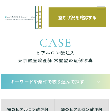
美
メ
容
空き状況を確認する
TOP
症例写真
ヒアルロン酸注入 東京銀座院医師 常盤望の症例写真
ン
皮
ズ
膚
科
CASE
ヒアルロン酸注入
東京銀座院医師 常盤望の症例写真
キーワードや条件で絞り込んで探す
額のヒアルロン酸注射
額のヒアルロン酸注射