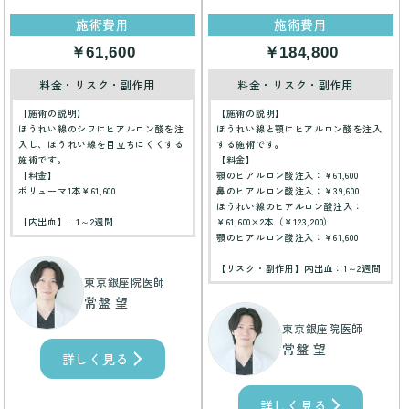
施術費用
施術費用
￥61,600
￥184,800
料金・リスク・副作用
料金・リスク・副作用
【施術の説明】
【施術の説明】
ほうれい線のシワにヒアルロン酸を注
ほうれい線と顎にヒアルロン酸を注入
入し、ほうれい線を目立ちにくくする
する施術です。
施術です。
【料金】
【料金】
顎のヒアルロン酸注入：￥61,600
ボリューマ1本￥61,600
鼻のヒアルロン酸注入：￥39,600
ほうれい線のヒアルロン酸注入：
【内出血】…1～2週間
￥61,600×2本（￥123,200）
顎のヒアルロン酸注入：￥61,600
【リスク・副作用】内出血：1～2週間
東京銀座院医師
常盤 望
東京銀座院医師
常盤 望
詳しく見る
詳しく見る