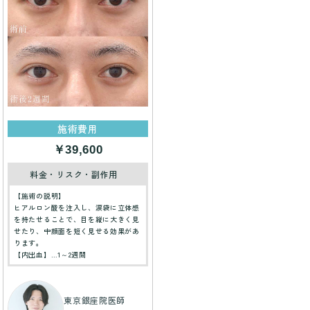
施術費用
￥39,600
料金・リスク・副作用
【施術の説明】
ヒアルロン酸を注入し、涙袋に立体感
を持たせることで、目を縦に大きく見
せたり、中顔面を短く見せる効果があ
ります。
【内出血】…1～2週間
東京銀座院医師