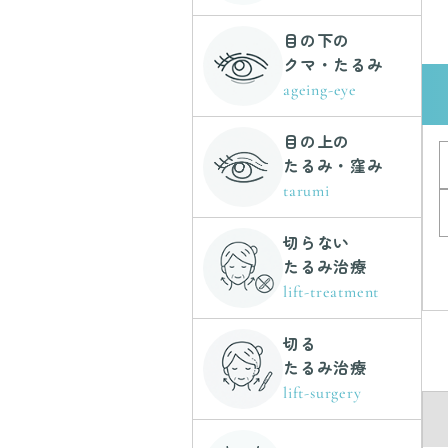
目の下の
クマ・たるみ
ageing-eye
目の上の
たるみ・窪み
tarumi
切らない
たるみ治療
lift-treatment
切る
たるみ治療
lift-surgery