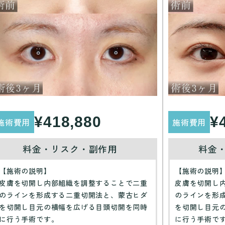
¥418,880
¥
施術費用
施術費用
料金・リスク・副作用
料金
【施術の説明】
【施術の説明
皮膚を切開し内部組織を調整することで二重
皮膚を切開し
のラインを形成する二重切開法と、蒙古ヒダ
のラインを形
を切開し目元の横幅を広げる目頭切開を同時
を切開し目元
に行う手術です。
に行う手術で