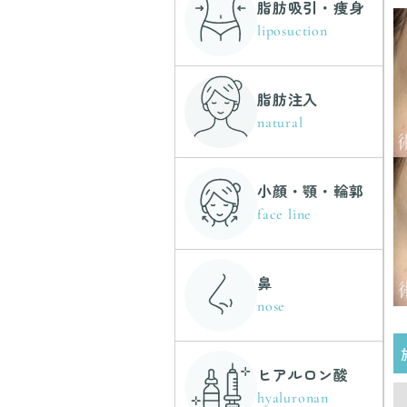
脂肪吸引・痩身
liposuction
脂肪注入
natural
小顔・顎・輪郭
face line
鼻
nose
ヒアルロン酸
hyaluronan