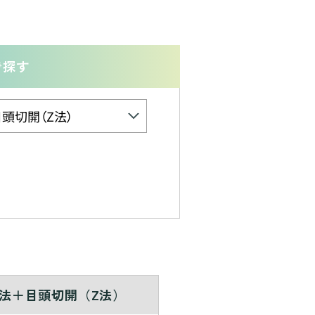
で探す
法＋目頭切開（Z法）