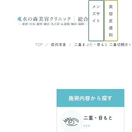
メン
美
ズサ
容
イト
皮
膚
科
TOP
症例写真
二重まぶた・目もと 二重切開法
施術内容から探す
二重・目もと
eye