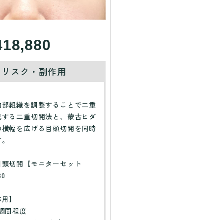
418,880
・リスク・副作用
】
内部組織を調整することで二重
成する二重切開法と、蒙古ヒダ
の横幅を広げる目頭切開を同時
す。
目頭切開【モニターセット
80
作用】
週間程度