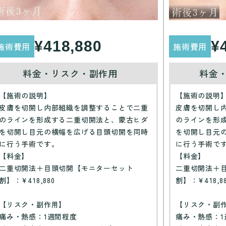
¥418,880
¥
施術費用
施術費用
料金・リスク・副作用
料金
【施術の説明】
【施術の説明
皮膚を切開し内部組織を調整することで二重
皮膚を切開し
のラインを形成する二重切開法と、蒙古ヒダ
のラインを形
を切開し目元の横幅を広げる目頭切開を同時
を切開し目元
に行う手術です。
に行う手術で
【料金】
【料金】
二重切開法＋目頭切開【モニターセット
二重切開法＋
割】：¥418,880
割】：¥418,8
【リスク・副作用】
【リスク・副
痛み・熱感：1週間程度
痛み・熱感：1