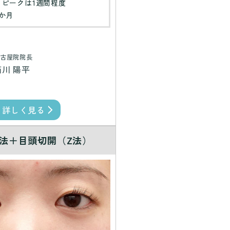
：ピークは1週間程度
か月
古屋院院長
西川 陽平
詳しく見る
法＋目頭切開（Z法）