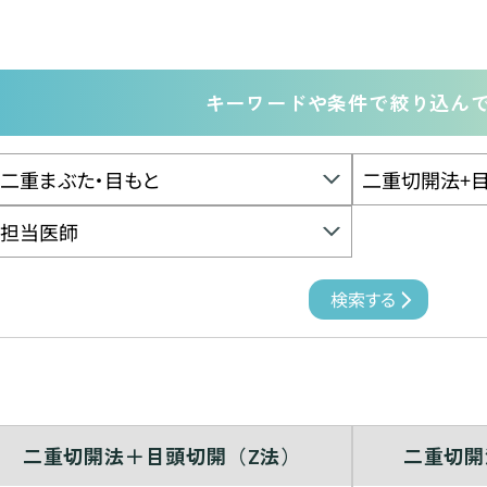
キーワードや条件で絞り込ん
二重切開法＋目頭切開（Z法）
二重切開