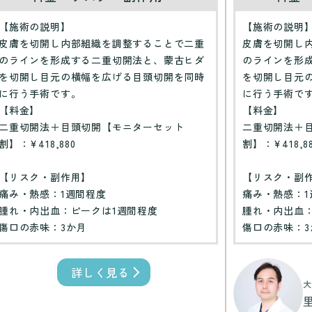
【施術の説明】
【施術の説明
皮膚を切開し内部組織を調整することで二重
皮膚を切開し
のラインを形成する二重切開法と、蒙古ヒダ
のラインを形
を切開し目元の横幅を広げる目頭切開を同時
を切開し目元
に行う手術です。
に行う手術で
【料金】
【料金】
二重切開法＋目頭切開【モニターセット
二重切開法＋
割】：¥418,880
割】：¥418,8
【リスク・副作用】
【リスク・副
痛み・熱感：1週間程度
痛み・熱感：1
腫れ・内出血：ピークは1週間程度
腫れ・内出血
傷口の赤味：3か月
傷口の赤味：3
詳しく見る
大