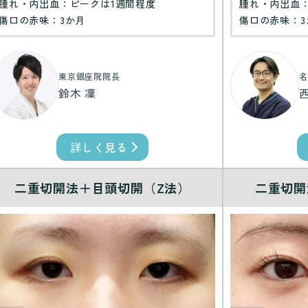
腫れ・内出血：ピークは1週間程度
腫れ・内出血
傷口の赤味：3か月
傷口の赤味：3
東京銀座院院長
名
鈴木 凜
詳しく見る
二重切開法＋目頭切開（Z法）
二重切開