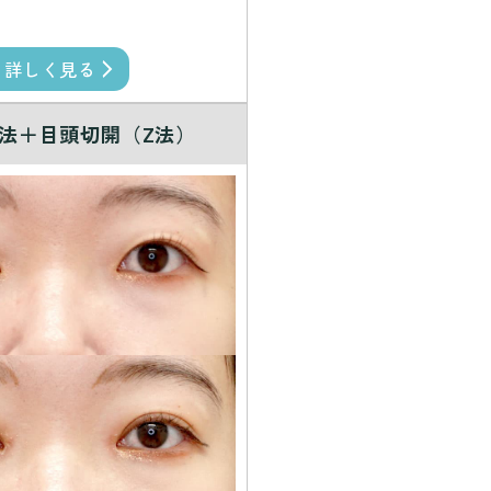
詳しく見る
法＋目頭切開（Z法）