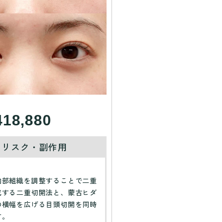
418,880
・リスク・副作用
】
内部組織を調整することで二重
成する二重切開法と、蒙古ヒダ
の横幅を広げる目頭切開を同時
す。