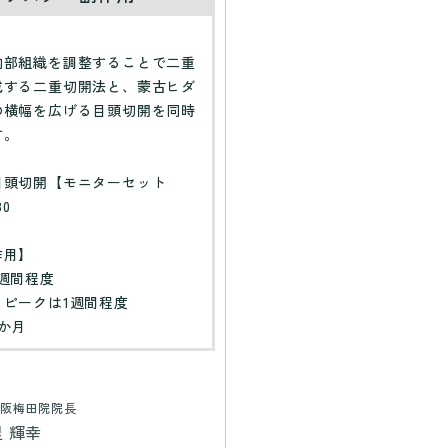
】
内部組織を調整することで二重
成する二重切開法と、蒙古ヒダ
の横幅を広げる目頭切開を同時
す。
目頭切開【モニターセット
80
作用】
週間程度
：ピークは1週間程度
か月
阪梅田院院長
里 輝幸