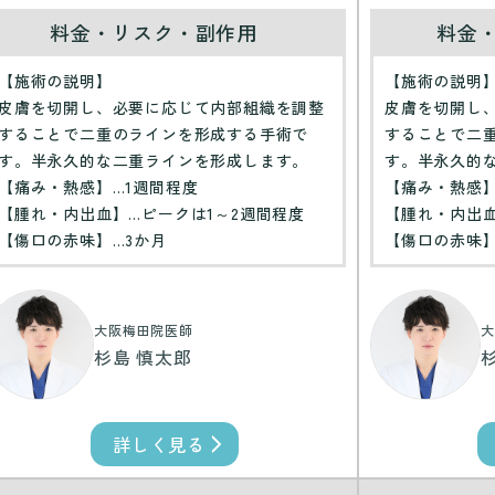
料金・リスク・副作用
料金
【施術の説明】
【施術の説明
皮膚を切開し、必要に応じて内部組織を調整
皮膚を切開し
することで二重のラインを形成する手術で
することで二
す。半永久的な二重ラインを形成します。
す。半永久的
【痛み・熱感】…1週間程度
【痛み・熱感】
【腫れ・内出血】…ピークは1～2週間程度
【腫れ・内出血
【傷口の赤味】…3か月
【傷口の赤味】
大阪梅田院医師
大
杉島 慎太郎
詳しく見る