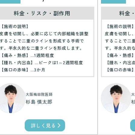
料金・リスク・副作用
料金
【施術の説明】
【施術の説明
皮膚を切開し、必要に応じて内部組織を調整
皮膚を切開し
することで二重のラインを形成する手術で
することで二
す。半永久的な二重ラインを形成します。
す。半永久的
【痛み・熱感】…1週間程度
【痛み・熱感】
【腫れ・内出血】…ピークは1～2週間程度
【腫れ・内出血
【傷口の赤味】…3か月
【傷口の赤味】
大阪梅田院医師
大
杉島 慎太郎
詳しく見る