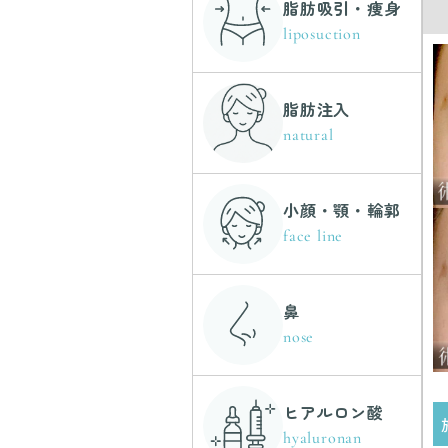
脂肪吸引・痩身
liposuction
脂肪注入
natural
小顔・顎・輪郭
face line
鼻
nose
ヒアルロン酸
hyaluronan