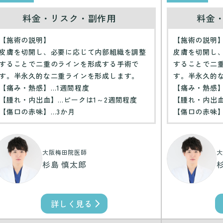
料金・リスク・副作用
料金
【施術の説明】
【施術の説明
皮膚を切開し、必要に応じて内部組織を調整
皮膚を切開し
することで二重のラインを形成する手術で
することで二
す。半永久的な二重ラインを形成します。
す。半永久的
【痛み・熱感】…1週間程度
【痛み・熱感】
【腫れ・内出血】…ピークは1～2週間程度
【腫れ・内出血
【傷口の赤味】…3か月
【傷口の赤味】
大阪梅田院医師
大
杉島 慎太郎
詳しく見る