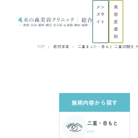
メン
美
ズサ
容
イト
皮
膚
科
TOP
症例写真
二重まぶた・目もと 二重切開法 
施術内容から探す
二重・目もと
eye