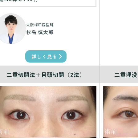
大阪梅田院医師
杉島 慎太郎
詳しく見る
二重切開法＋目頭切開（Z法）
二重埋没