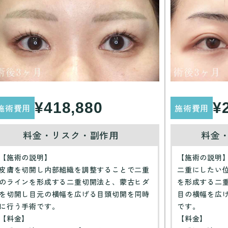
¥418,880
¥
施術費用
施術費用
料金・リスク・副作用
料金
【施術の説明】
【施術の説明
皮膚を切開し内部組織を調整することで二重
二重にしたい
のラインを形成する二重切開法と、蒙古ヒダ
を形成する二
を切開し目元の横幅を広げる目頭切開を同時
目の横幅を広
に行う手術です。
です。
【料金】
【料金】