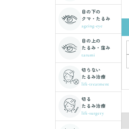
目の下の
クマ・たるみ
ageing-eye
目の上の
たるみ・窪み
tarumi
切らない
たるみ治療
lift-treatment
切る
たるみ治療
lift-surgery