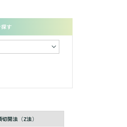
で探す
頭切開法（Z法）