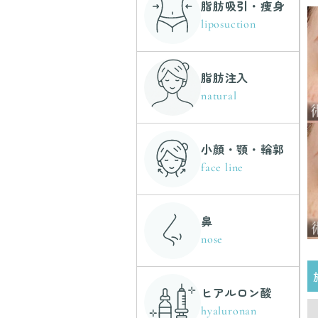
脂肪吸引・痩身
liposuction
脂肪注入
natural
小顔・顎・輪郭
face line
鼻
nose
ヒアルロン酸
hyaluronan