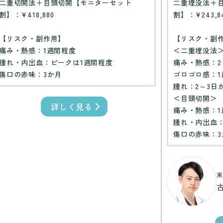
二重切開法＋目頭切開【モニターセット
二重埋没法＋
割】：¥418,880
割】：¥243,8
【リスク・副作用】
【リスク・副
痛み・熱感：1週間程度
＜二重埋没法
腫れ・内出血：ピークは1週間程度
痛み・熱感：2
傷口の赤味：3か月
ゴロゴロ感：1
腫れ：2～3日
＜目頭切開＞
詳しく見る
痛み・熱感：1
腫れ・内出血
傷口の赤味：3
東