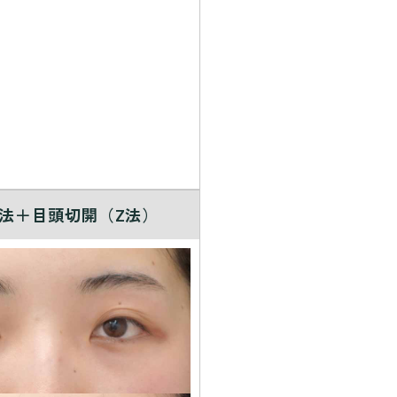
法＋目頭切開（Z法）