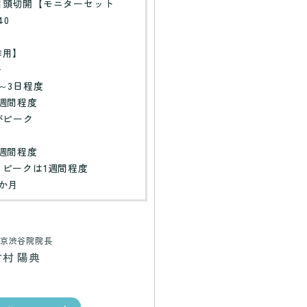
目頭切開【モニターセット
40
作用】
＞
～3日程度
週間程度
がピーク
週間程度
：ピークは1週間程度
か月
京渋谷院院長
古村 陽典