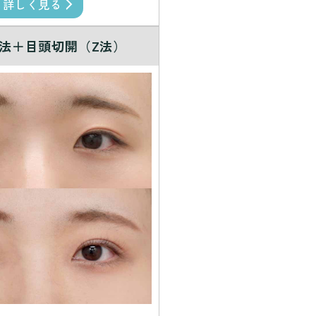
詳しく見る
法＋目頭切開（Z法）