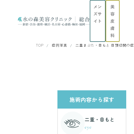
メン
美
ズサ
容
イト
皮
膚
科
TOP
症例写真
二重まぶた・目もと 目頭切開の
施術内容から探す
二重・目もと
eye