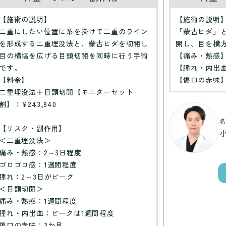
【施術の説明】
【施術の説明
二重にしたい位置に糸を掛けて二重のライン
「蒙古ヒダ」
を形成する二重埋没法と、蒙古ヒダを切開し
開し、目を横
目の横幅を広げる目頭切開を同時に行う手術
【痛み・熱感】
です。
【腫れ・内出血
【料金】
【傷口の赤味】
二重埋没法＋目頭切開【モニターセット
割】：¥243,840
名
【リスク・副作用】
＜二重埋没法＞
痛み・熱感：2～3日程度
ゴロゴロ感：1週間程度
腫れ：2～3日がピーク
＜目頭切開＞
痛み・熱感：1週間程度
腫れ・内出血：ピークは1週間程度
傷口の赤味：3か月