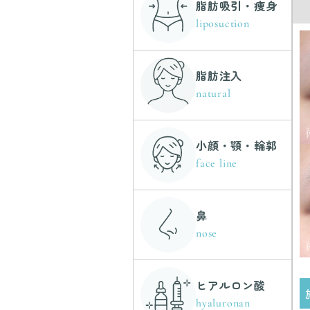
脂肪吸引・痩身
liposuction
脂肪注入
natural
小顔・顎・輪郭
face line
鼻
nose
ヒアルロン酸
hyaluronan