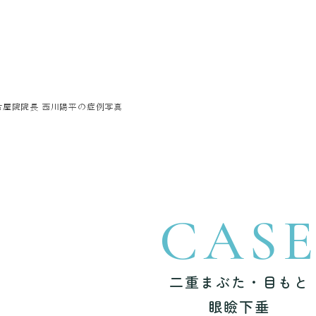
古屋院院長 西川陽平の症例写真
CAS
二重まぶた・目もと
眼瞼下垂