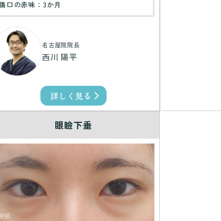
傷口の赤味：3か月
名古屋院院長
西川 陽平
詳しく見る
眼瞼下垂