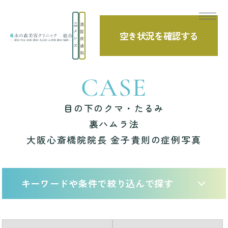
美
メ
容
空き状況を確認する
TOP
症例写真
目の下のクマ・たるみ 裏ハムラ法 大阪心斎橋院院長 
ン
皮
ズ
膚
科
CASE
目の下のクマ・たるみ
裏ハムラ法
大阪心斎橋院院長 金子貴則の症例写真
キーワードや条件で絞り込んで探す