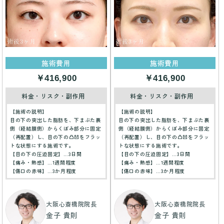
施術費用
施術費用
￥416,900
￥416,900
料金・リスク・副作用
料金・リスク・副作用
【施術の説明】
【施術の説明】
目の下の突出した脂肪を、下まぶた裏
目の下の突出した脂肪を、下まぶた裏
側（経結膜側）からくぼみ部分に固定
側（経結膜側）からくぼみ部分に固定
（再配置）し、目の下の凸凹をフラッ
（再配置）し、目の下の凸凹をフラッ
トな状態にする施術です。
トな状態にする施術です。
【目の下の圧迫固定】…3日間
【目の下の圧迫固定】…3日間
【痛み・熱感】…1週間程度
【痛み・熱感】…1週間程度
【傷口の赤味】…3か月程度
【傷口の赤味】…3か月程度
大阪心斎橋院院長
大阪心斎橋院院長
金子 貴則
金子 貴則