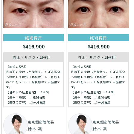
施術費用
施術費用
¥416,900
¥416,900
料金・リスク・副作用
料金・リスク・副作用
【施術の説明】
【施術の説明】
目の下の突出した脂肪を、くぼみ部分
目の下の突出した脂肪を、くぼみ部分
へ移動して固定（再配置）し、目の下
へ移動して固定（再配置）し、目の下
の凸凹をフラットな状態にする施術で
の凸凹をフラットな状態にする施術で
す。
す。
【目の下の圧迫固定】…3日間
【目の下の圧迫固定】…3日間
【痛み・熱感】…1週間程度
【痛み・熱感】…1週間程度
【傷口の赤味】…3か月程度
【傷口の赤味】…3か月程度
東京銀座院院長
東京銀座院院長
鈴木 凜
鈴木 凜