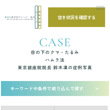
美
メ
容
空き状況を確認する
TOP
症例写真
目の下のクマ・たるみ ハムラ法 東京銀座院院長 鈴木
ン
皮
ズ
膚
科
CASE
目の下のクマ・たるみ
ハムラ法
東京銀座院院長 鈴木凜の症例写真
キーワードや条件で絞り込んで探す