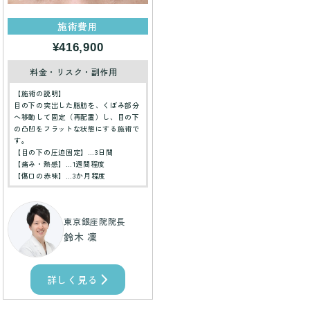
施術費用
¥416,900
料金・リスク・副作用
【施術の説明】
目の下の突出した脂肪を、くぼみ部分
へ移動して固定（再配置）し、目の下
の凸凹をフラットな状態にする施術で
す。
【目の下の圧迫固定】…3日間
【痛み・熱感】…1週間程度
【傷口の赤味】…3か月程度
東京銀座院院長
鈴木 凜
詳しく見る