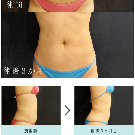
施術前
術後３ヶ月目