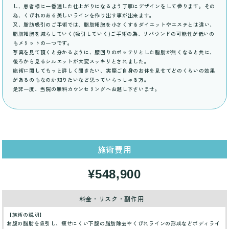
し、患者様に一番適した仕上がりになるよう丁寧にデザインをして参ります。その
為、くびれのある美しいラインを作り出す事が出来ます。
又、脂肪吸引のご手術では、脂肪細胞を小さくするダイエットやエステとは違い、
脂肪細胞を減らしていく(吸引していく)ご手術の為、リバウンドの可能性が低いの
もメリットの一つです。
写真を見て頂くと分かるように、腰回りのポッテリとした脂肪が無くなると共に、
後ろから見るシルエットが大変スッキリとされました。
施術に関してもっと詳しく聞きたい、実際ご自身のお体を見せてどのくらいの効果
があるのもなのか知りたいなど思っていらっしゃる方。
是非一度、当院の無料カウンセリングへお越し下さいませ。
施術費用
¥548,900
料金・リスク・副作用
【施術の説明】
お腹の脂肪を吸引し、痩せにくい下腹の脂肪除去やくびれラインの形成などボディライ