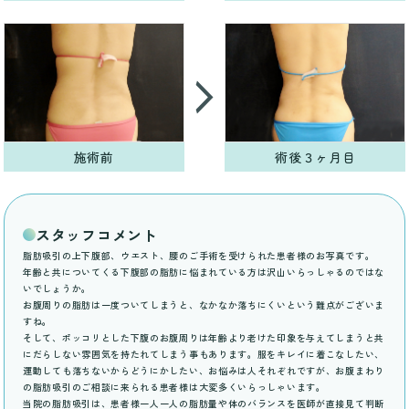
術後３ヶ月目
施術前
スタッフコメント
脂肪吸引の上下腹部、ウエスト、腰のご手術を受けられた患者様のお写真です。
年齢と共についてくる下腹部の脂肪に悩まれている方は沢山いらっしゃるのではな
いでしょうか。
お腹周りの脂肪は一度ついてしまうと、なかなか落ちにくいという難点がございま
すね。
そして、ポッコリとした下腹のお腹周りは年齢より老けた印象を与えてしまうと共
にだらしない雰囲気を持たれてしまう事もあります。服をキレイに着こなしたい、
運動しても落ちないからどうにかしたい、お悩みは人それぞれですが、お腹まわり
の脂肪吸引のご相談に来られる患者様は大変多くいらっしゃいます。
当院の脂肪吸引は、患者様一人一人の脂肪量や体のバランスを医師が直接見て判断