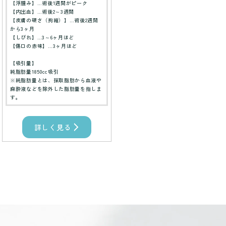
【浮腫み】…術後1週間がピーク
【内出血】…術後2～3週間
【皮膚の硬さ（拘縮）】…術後2週間
から3ヶ月
【しびれ】…3～6ヶ月ほど
【傷口の赤味】…3ヶ月ほど
【吸引量】
純脂肪量1850cc吸引
※純脂肪量とは、採取脂肪から血液や
麻酔液などを除外した脂肪量を指しま
す。
詳しく見る