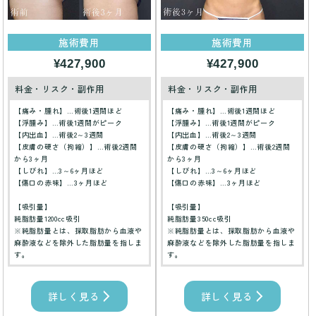
施術費用
施術費用
¥427,900
¥427,900
料金・リスク・副作用
料金・リスク・副作用
【痛み・腫れ】…術後1週間ほど
【痛み・腫れ】…術後1週間ほど
【浮腫み】…術後1週間がピーク
【浮腫み】…術後1週間がピーク
【内出血】…術後2～3週間
【内出血】…術後2～3週間
【皮膚の硬さ（拘縮）】…術後2週間
【皮膚の硬さ（拘縮）】…術後2週間
から3ヶ月
から3ヶ月
【しびれ】…3～6ヶ月ほど
【しびれ】…3～6ヶ月ほど
【傷口の赤味】…3ヶ月ほど
【傷口の赤味】…3ヶ月ほど
【吸引量】
【吸引量】
純脂肪量1200cc吸引
純脂肪量350cc吸引
※純脂肪量とは、採取脂肪から血液や
※純脂肪量とは、採取脂肪から血液や
麻酔液などを除外した脂肪量を指しま
麻酔液などを除外した脂肪量を指しま
す。
す。
詳しく見る
詳しく見る