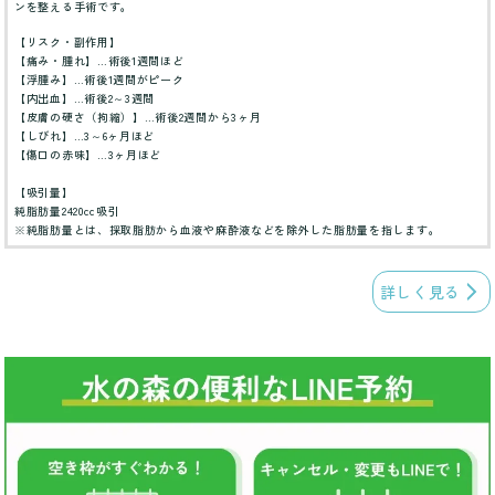
ンを整える手術です。
【リスク・副作用】
【痛み・腫れ】…術後1週間ほど
【浮腫み】…術後1週間がピーク
【内出血】…術後2～3週間
【皮膚の硬さ（拘縮）】…術後2週間から3ヶ月
【しびれ】…3～6ヶ月ほど
【傷口の赤味】…3ヶ月ほど
【吸引量】
純脂肪量2420cc吸引
※純脂肪量とは、採取脂肪から血液や麻酔液などを除外した脂肪量を指します。
詳しく見る