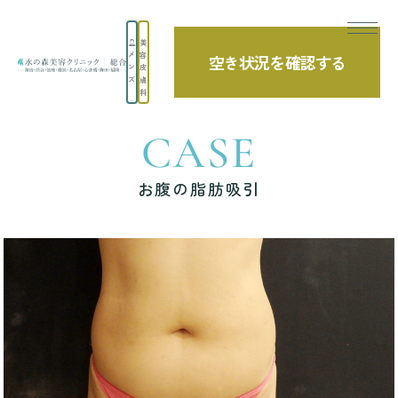
美
メ
容
空き状況を確認する
TOP
症例写真
お腹の脂肪吸引
ン
皮
ズ
膚
科
CASE
お腹の脂肪吸引