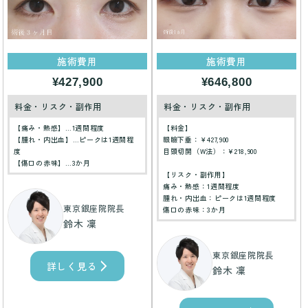
施術費用
施術費用
¥427,900
¥646,800
料金・リスク・副作用
料金・リスク・副作用
【痛み・熱感】…1週間程度
【料金】
【腫れ・内出血】…ピークは1週間程
眼瞼下垂：￥427,900
度
目頭切開（W法）：¥218,900
【傷口の赤味】…3か月
【リスク・副作用】
痛み・熱感：1週間程度
腫れ・内出血：ピークは1週間程度
東京銀座院院長
傷口の赤味：3か月
鈴木 凜
東京銀座院院長
詳しく見る
鈴木 凜