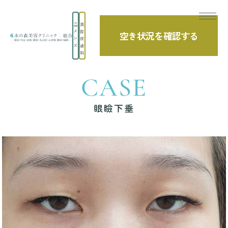
美
メ
容
空き状況を確認する
TOP
症例写真
眼瞼下垂
ン
皮
ズ
膚
科
CASE
眼瞼下垂