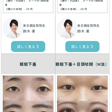
【腫れ・内出血】…ピークは1週間程
【腫れ・内出血】…ピークは1週間程
度
度
【傷口の赤味】…3か月
【傷口の赤味】…3か月
東京銀座院院長
東京銀座院院長
鈴木 凜
鈴木 凜
詳しく見る
詳しく見る
眼瞼下垂
眼瞼下垂＋目頭切開（W法）