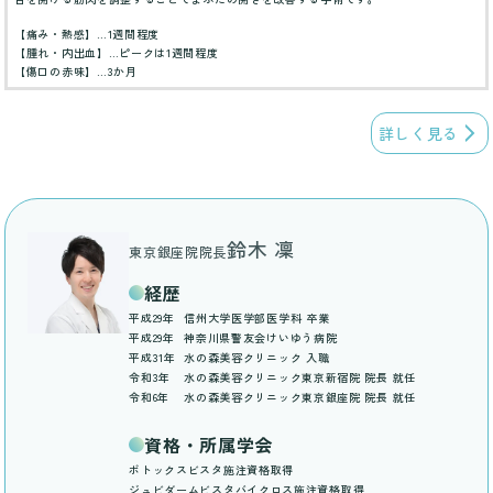
【痛み・熱感】…1週間程度
【腫れ・内出血】…ピークは1週間程度
【傷口の赤味】…3か月
詳しく見る
鈴木 凜
東京銀座院院長
経歴
平成29年
信州大学医学部医学科 卒業
平成29年
神奈川県警友会けいゆう病院
平成31年
水の森美容クリニック 入職
令和3年
水の森美容クリニック東京新宿院 院長 就任
令和6年
水の森美容クリニック東京銀座院 院長 就任
資格・所属学会
ボトックスビスタ施注資格取得
ジュビダームビスタバイクロス施注資格取得