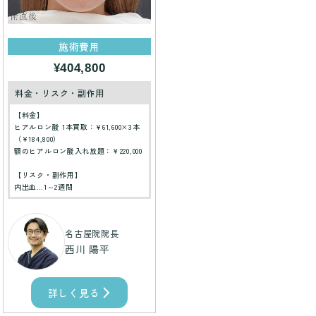
施術費用
¥404,800
料金・リスク・副作用
【料金】
ヒアルロン酸 1本買取：¥61,600×3本
（¥184,800）
額のヒアルロン酸入れ放題：￥220,000
【リスク・副作用】
内出血…1～2週間
名古屋院院長
西川 陽平
詳しく見る