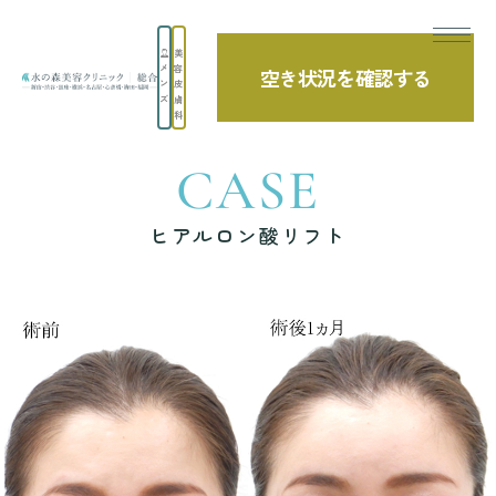
美
メ
容
空き状況を確認する
TOP
症例写真
ヒアルロン酸リフト
ン
皮
ズ
膚
科
CASE
ヒアルロン酸リフト