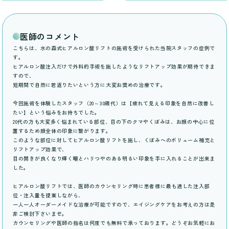
医師のコメント
こちらは、水の森式ヒアルロン酸リフトの施術を受けられた当院スタッフの症例で
す。
ヒアルロン酸注入だけで外科的手術を施したようなリフトアップ効果が期待できま
すので、
短期間で自然に若返りたいという方に大変お奨めの治療です。
今回施術を体験したスタッフ（20～30歳代）は【疲れて見える印象を自然に改善し
たい】という悩みをお持ちでした。
20代の方も大変多く悩まれている部位、目の下のクマやくぼみは、お顔の中心に位
置するため顔全体の印象に繋がります。
このような部位に対してヒアルロン酸リフトを施し、くぼみへのボリューム補充と
リフトアップ効果で、
目の開きが良くなり輝く瞳とハリつやのある明るい印象を手に入れることが出来ま
した。
ヒアルロン酸リフトでは、医師のカウンセリング時に患者様に最も適した注入部
位・注入量を提案しながら、
一人一人オーダーメイドな治療が可能ですので、エイジングケアをお考えの方は是
非ご検討下さいませ。
カウンセリングや医師の指名は何度でも無料で承っております。どうぞお気軽にお