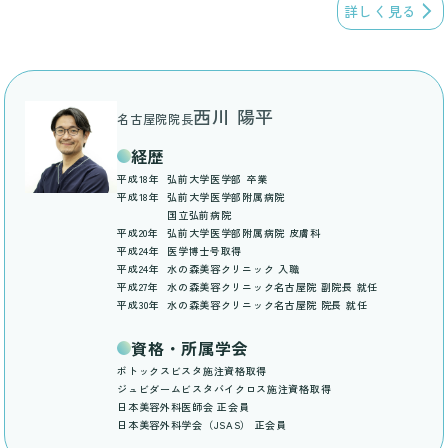
詳しく見る
西川 陽平
名古屋院院長
経歴
平成18年
弘前大学医学部 卒業
平成18年
弘前大学医学部附属病院
国立弘前病院
平成20年
弘前大学医学部附属病院 皮膚科
平成24年
医学博士号取得
平成24年
水の森美容クリニック 入職
平成27年
水の森美容クリニック名古屋院 副院長 就任
平成30年
水の森美容クリニック名古屋院 院長 就任
資格・所属学会
ボトックスビスタ施注資格取得
ジュビダームビスタバイクロス施注資格取得
日本美容外科医師会 正会員
日本美容外科学会（JSAS） 正会員