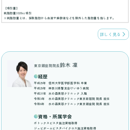
【吸引量】
純脂肪量3320cc吸引
※純脂肪量とは、採取脂肪から血液や麻酔液などを除外した脂肪量を指します。
詳しく見る
鈴木 凜
東京銀座院院長
経歴
平成29年
信州大学医学部医学科 卒業
平成29年
神奈川県警友会けいゆう病院
平成31年
水の森美容クリニック 入職
令和3年
水の森美容クリニック東京新宿院 院長 就任
令和6年
水の森美容クリニック東京銀座院 院長 就任
資格・所属学会
ボトックスビスタ施注資格取得
ジュビダームビスタバイクロス施注資格取得