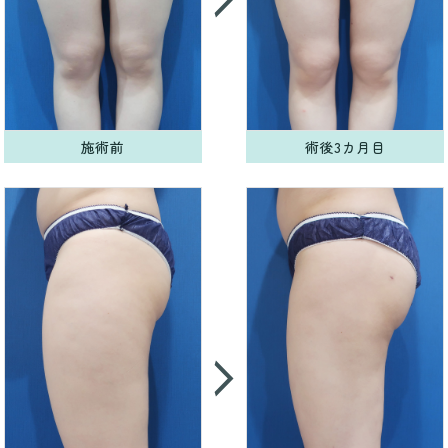
施術前
術後3カ月目