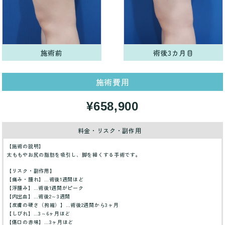
施術前
術後3カ月目
施術費用
¥658,900
料金・リスク・副作用
【施術の説明】
太ももやお尻の脂肪を吸引し、脚を細くする手術です。
【リスク・副作用】
【痛み・腫れ】…術後1週間ほど
【浮腫み】…術後1週間がピーク
【内出血】…術後2～3週間
【皮膚の硬さ（拘縮）】…術後2週間から3ヶ月
【しびれ】…3～6ヶ月ほど
【傷口の赤味】…3ヶ月ほど