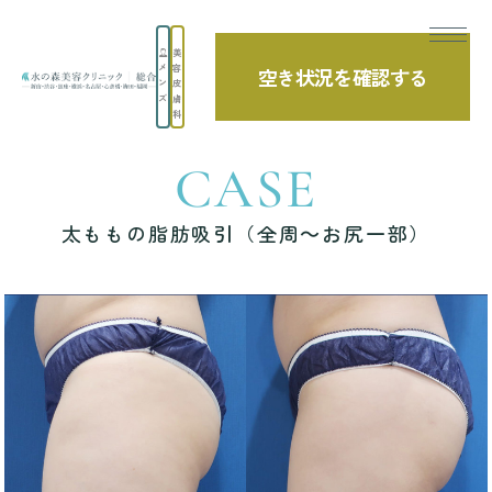
美
メ
容
空き状況を確認する
TOP
症例写真
太ももの脂肪吸引（全周～お尻一部）
ン
皮
ズ
膚
科
CASE
太ももの脂肪吸引（全周～お尻一部）