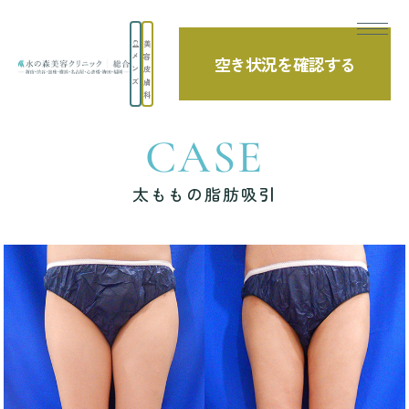
美
メ
容
空き状況を確認する
TOP
症例写真
太ももの脂肪吸引
ン
皮
ズ
膚
科
CASE
太ももの脂肪吸引