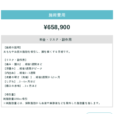
施術費用
¥658,900
料金・リスク・副作用
【施術の説明】
太ももやお尻の脂肪を吸引し、脚を細くする手術です。
【リスク・副作用】
【痛み・腫れ】…術後1週間ほど
【浮腫み】…術後1週間がピーク
【内出血】…術後2～3週間
【皮膚の硬さ（拘縮）】…術後2週間から3ヶ月
【しびれ】…3～6ヶ月ほど
【傷口の赤味】…3ヶ月ほど
【吸引量】
純脂肪量2250cc吸引
※純脂肪量とは、採取脂肪から血液や麻酔液などを除外した脂肪量を指します。