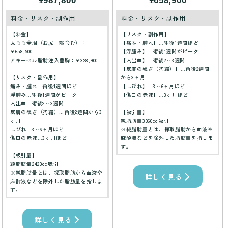
¥987,800
¥658,900
料金・リスク・副作用
料金・リスク・副作用
【料金】
【リスク・副作用】
太もも全周（お尻一部含む）：
【痛み・腫れ】…術後1週間ほど
¥658,900
【浮腫み】…術後1週間がピーク
アキーセル脂肪注入豊胸：¥328,900
【内出血】…術後2～3週間
【皮膚の硬さ（拘縮）】…術後2週間
【リスク・副作用】
から3ヶ月
痛み・腫れ…術後1週間ほど
【しびれ】…3～6ヶ月ほど
浮腫み…術後1週間がピーク
【傷口の赤味】…3ヶ月ほど
内出血…術後2～3週間
皮膚の硬さ（拘縮）…術後2週間から3
【吸引量】
ヶ月
純脂肪量3060cc吸引
しびれ…3～6ヶ月ほど
※純脂肪量とは、採取脂肪から血液や
傷口の赤味…3ヶ月ほど
麻酔液などを除外した脂肪量を指しま
す。
【吸引量】
純脂肪量2420cc吸引
※純脂肪量とは、採取脂肪から血液や
詳しく見る
麻酔液などを除外した脂肪量を指しま
す。
詳しく見る