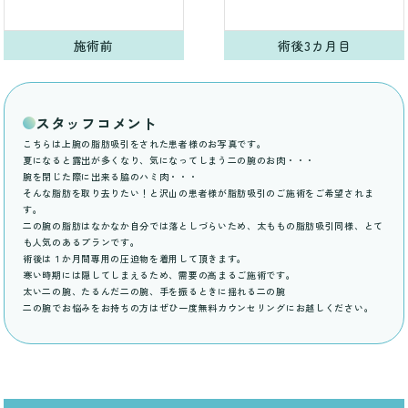
施術前
術後3カ月目
スタッフコメント
こちらは上腕の脂肪吸引をされた患者様のお写真です。
夏になると露出が多くなり、気になってしまう二の腕のお肉・・・
腕を閉じた際に出来る脇のハミ肉・・・
そんな脂肪を取り去りたい！と沢山の患者様が脂肪吸引のご施術をご希望されま
す。
二の腕の脂肪はなかなか自分では落としづらいため、太ももの脂肪吸引同様、とて
も人気のあるプランです。
術後は１か月間専用の圧迫物を着用して頂きます。
寒い時期には隠してしまえるため、需要の高まるご施術です。
太い二の腕、たるんだ二の腕、手を振るときに揺れる二の腕
二の腕でお悩みをお持ちの方はぜひ一度無料カウンセリングにお越しください。