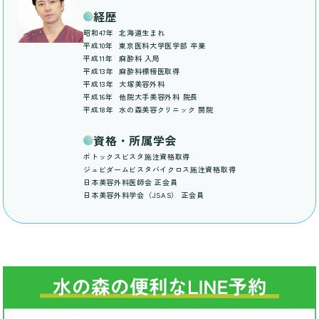
経歴
昭和47年
北海道生まれ
平成10年
東京医科大学医学部 卒業
平成11年
麻酔科 入局
平成13年
麻酔科標榜医取得
平成13年
大塚美容外科
平成16年
他院大手美容外科 院長
平成18年
水の森美容クリニック 開院
資格・所属学会
ボトックスビスタ施注資格取得
ジュビダームビスタバイクロス施注資格取得
日本美容外科医師会 正会員
日本美容外科学会（JSAS） 正会員