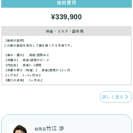
施術費用
¥339,900
料金・リスク・副作用
【施術の説明】
二の腕の脂肪を吸引して腕を細くする手術です。
【痛み・腫れ】…術後1週間ほど
【浮腫み】…術後1週間がピーク
【内出血】…術後2～3週間
【皮膚の硬さ（拘縮）】…術後2週間から3ヶ月
【しびれ】…3～6ヶ月ほど
【傷口の赤味】…3ヶ月ほど
詳しく見る
竹江 渉
総院長