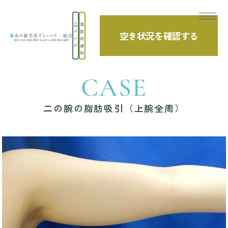
美
メ
容
空き状況を確認する
TOP
症例写真
二の腕の脂肪吸引（上腕全周）
ン
皮
ズ
膚
科
CASE
二の腕の脂肪吸引（上腕全周）