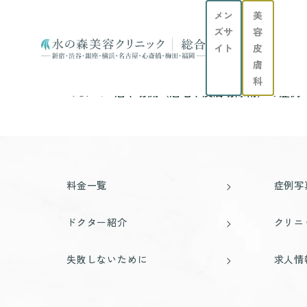
メン
美
ズサ
容
イト
皮
膚
科
TOP
眉下切開（眉毛下皮膚切除術）の症例
料金一覧
症例写
ドクター紹介
クリニ
失敗しないために
求人情