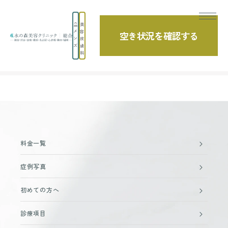
美
メ
容
空き状況を確認する
ン
皮
ズ
膚
科
TOP
ほうれい線のヒアルロン酸注入の症例一覧
料金一覧
症例写真
初めての方へ
診療項目