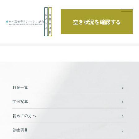
美
メ
容
空き状況を確認する
ン
皮
ズ
膚
科
TOP
上眼瞼脱脂 (まぶた・目の上の脂肪取り)の症例一覧
料金一覧
症例写真
初めての方へ
診療項目