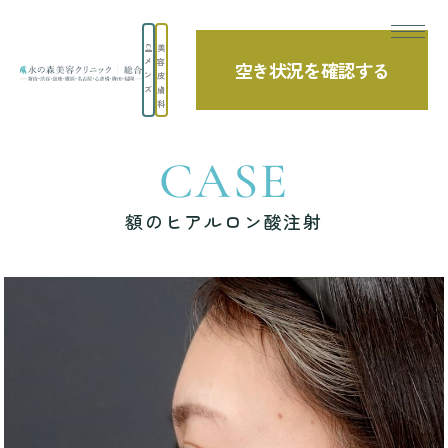
美
メ
容
空き状況を確認する
ン
皮
TOP
症例写真
額のヒアルロン酸注射
ズ
膚
科
CASE
額のヒアルロン酸注射