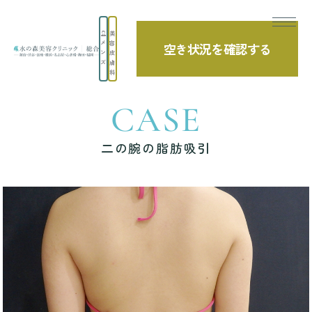
美
メ
容
空き状況を確認する
TOP
症例写真
二の腕の脂肪吸引
ン
皮
ズ
膚
科
CASE
二の腕の脂肪吸引