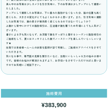
真ん中のお写真は少しカメラを引き気味に、下のお写真は少しアップにして撮影い
たしました。
アップにして撮影したお写真は、下に垂れた脂肪がなくなった分、脇の位置も高く
感じられ、大きさの変化がとてもよくわかるかと思います。また、引き気味に撮影
したお写真では、腕の長さが断然長く感じられるのではないでしょうか？
上腕から背中にかけての脂肪吸引は、圧迫着が腕を覆うため冬場にとても人気がご
ざいます。
暑さによる汗も気にならず、お洋服で腕をすっぽりと隠せるシーズンに脂肪吸引の
ご施術をして、夏にはスッキリとした腕でノースリーブを楽しんでいらっしゃいま
す★
当院では患者様一人一人の状態を医師が診て判断し、ご施術のアドバイスをさせて
いただきます。
気になる事や、専門医の見解を聞きたいなど、当院にいらっしゃる方の悩みは様々
です。皆様のお悩みが解消されますよう、お手伝いをさせていただければと思いま
すのでお気軽にご相談下さい。
施術費用
¥383,900