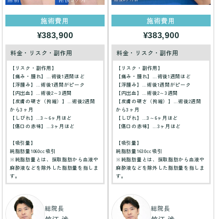
施術費用
施術費用
¥383,900
¥383,900
料金・リスク・副作用
料金・リスク・副作用
【リスク・副作用】
【リスク・副作用】
【痛み・腫れ】…術後1週間ほど
【痛み・腫れ】…術後1週間ほど
【浮腫み】…術後1週間がピーク
【浮腫み】…術後1週間がピーク
【内出血】…術後2～3週間
【内出血】…術後2～3週間
【皮膚の硬さ（拘縮）】…術後2週間
【皮膚の硬さ（拘縮）】…術後2週間
から3ヶ月
から3ヶ月
【しびれ】…3～6ヶ月ほど
【しびれ】…3～6ヶ月ほど
【傷口の赤味】…3ヶ月ほど
【傷口の赤味】…3ヶ月ほど
【吸引量】
【吸引量】
純脂肪量1060cc吸引
純脂肪量1630cc吸引
※純脂肪量とは、採取脂肪から血液や
※純脂肪量とは、採取脂肪から血液や
麻酔液などを除外した脂肪量を指しま
麻酔液などを除外した脂肪量を指しま
す。
す。
総院長
総院長