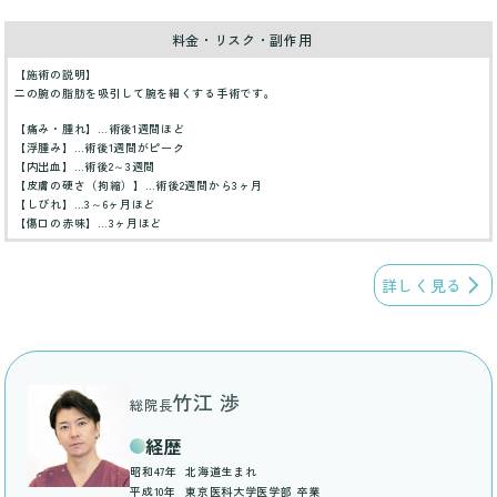
料金・リスク・副作用
【施術の説明】
二の腕の脂肪を吸引して腕を細くする手術です。
【痛み・腫れ】…術後1週間ほど
【浮腫み】…術後1週間がピーク
【内出血】…術後2～3週間
【皮膚の硬さ（拘縮）】…術後2週間から3ヶ月
【しびれ】…3～6ヶ月ほど
【傷口の赤味】…3ヶ月ほど
詳しく見る
竹江 渉
総院長
経歴
昭和47年
北海道生まれ
平成10年
東京医科大学医学部 卒業