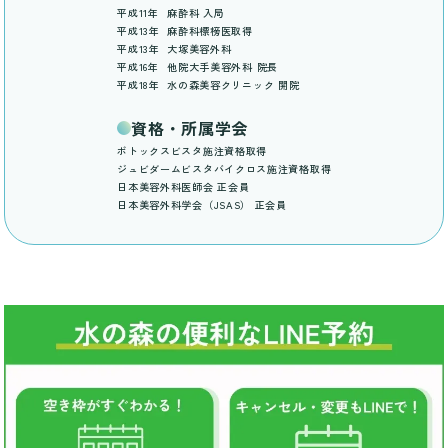
平成11年
麻酔科 入局
平成13年
麻酔科標榜医取得
平成13年
大塚美容外科
平成16年
他院大手美容外科 院長
平成18年
水の森美容クリニック 開院
資格・所属学会
ボトックスビスタ施注資格取得
ジュビダームビスタバイクロス施注資格取得
日本美容外科医師会 正会員
日本美容外科学会（JSAS） 正会員