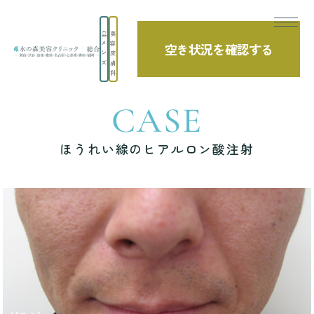
美
メ
容
空き状況を確認する
TOP
症例写真
ほうれい線のヒアルロン酸注射
ン
皮
ズ
膚
科
CASE
ほうれい線のヒアルロン酸注射