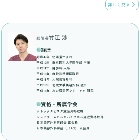
詳しく見る
竹江 渉
総院長
経歴
昭和47年
北海道生まれ
平成10年
東京医科大学医学部 卒業
平成11年
麻酔科 入局
平成13年
麻酔科標榜医取得
平成13年
大塚美容外科
平成16年
他院大手美容外科 院長
平成18年
水の森美容クリニック 開院
資格・所属学会
ボトックスビスタ施注資格取得
ジュビダームビスタバイクロス施注資格取得
日本美容外科医師会 正会員
日本美容外科学会（JSAS） 正会員