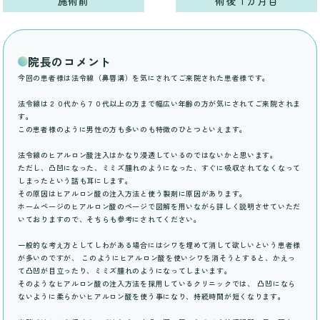
施術前
術後１カ月目
院長のコメント
今回の患者様は法令線（鼻唇溝）を気にされてご来院された患者様です。
法令線は２０代から７０代以上の方まで幅広い年齢の方が気にされてご来院されま
す。
この患者様のように男性の方も多いのも特徴のひとつといえます。
法令線のヒアルロン酸注入はかなり浸透しているのではないかと思います。
ただし、凸凹になった、ミミズ腫れのようになった、すぐに吸収されてなくなって
しまったという話も耳にします。
その原因はヒアルロン酸の注入方法と使う製剤に原因があります。
ホームページのヒアルロン酸のページで図解を用いながら詳しく説明させていただ
いておりますので、そちらも参考にされてください。
一般的な考え方としてしわがある場合にはシワを埋めて消して欲しいという患者様
が多いのですが、 このようにヒアルロン酸を使いシワを消そうとすると、かえっ
て凸凹が目立ったり、ミミズ腫れのようになってしまいます。
そのようなヒアルロン酸の注入方法を採用しているクリニックでは、 凸凹になら
ないように柔らかいヒアルロン酸を使う事になり、持続時間が短くなります。