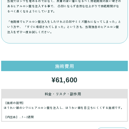
当院ではシワを埋めるのではなく、皮膚の深い層になるべく持続期間の長い硬さの
あるヒアルロン酸を注入する事で、 凸凹にならず自然な仕上がりで持続期間がな
るべく長くなるようにしています。
「他院様でヒアルロン酸注入をしたけれど凸凹やミミズ腫れになってしまった」と
いう方や、 「すぐに吸収されてしまった」という方も、当院独自のヒアルロン酸
注入をぜひ一度お試しください。
施術費用
¥61,600
料金・リスク・副作用
【施術の説明】
ほうれい線のシワにヒアルロン酸を注入し、ほうれい線を目立ちにくくする施術です。
【内出血】…1～2週間