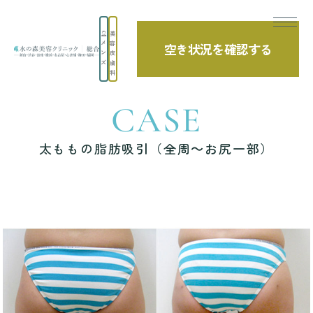
美
メ
容
空き状況を確認する
TOP
症例写真
太ももの脂肪吸引（全周～お尻一部）
ン
皮
ズ
膚
科
CASE
太ももの脂肪吸引（全周～お尻一部）