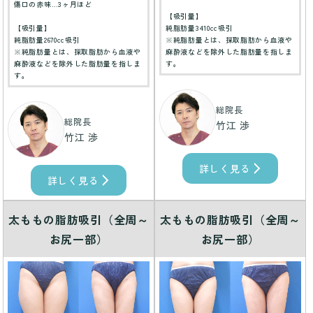
傷口の赤味…3ヶ月ほど
【吸引量】
【吸引量】
純脂肪量3410cc吸引
純脂肪量2670cc吸引
※純脂肪量とは、採取脂肪から血液や
※純脂肪量とは、採取脂肪から血液や
麻酔液などを除外した脂肪量を指しま
麻酔液などを除外した脂肪量を指しま
す。
す。
総院長
総院長
竹江 渉
竹江 渉
詳しく見る
詳しく見る
太ももの脂肪吸引（全周～
太ももの脂肪吸引（全周～
お尻一部）
お尻一部）