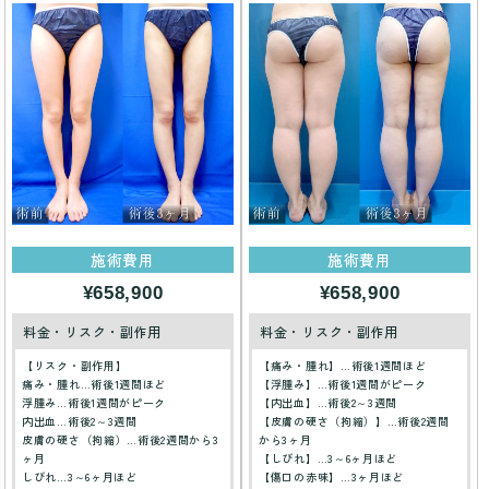
施術費用
施術費用
¥658,900
¥658,900
料金・リスク・副作用
料金・リスク・副作用
【リスク・副作用】
【痛み・腫れ】…術後1週間ほど
痛み・腫れ…術後1週間ほど
【浮腫み】…術後1週間がピーク
浮腫み…術後1週間がピーク
【内出血】…術後2～3週間
内出血…術後2～3週間
【皮膚の硬さ（拘縮）】…術後2週間
皮膚の硬さ（拘縮）…術後2週間から3
から3ヶ月
ヶ月
【しびれ】…3～6ヶ月ほど
しびれ…3～6ヶ月ほど
【傷口の赤味】…3ヶ月ほど