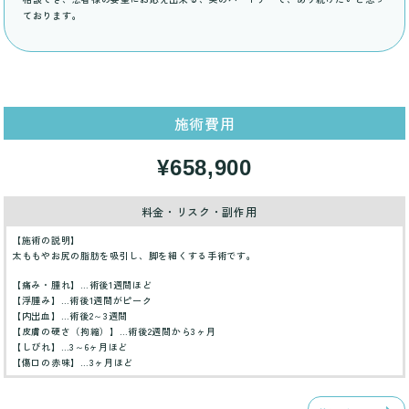
ております。
施術費用
¥658,900
料金・リスク・副作用
【施術の説明】
太ももやお尻の脂肪を吸引し、脚を細くする手術です。
【痛み・腫れ】…術後1週間ほど
【浮腫み】…術後1週間がピーク
【内出血】…術後2～3週間
【皮膚の硬さ（拘縮）】…術後2週間から3ヶ月
【しびれ】…3～6ヶ月ほど
【傷口の赤味】…3ヶ月ほど