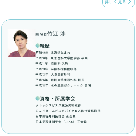
詳しく見る
竹江 渉
総院長
経歴
昭和47年
北海道生まれ
平成10年
東京医科大学医学部 卒業
平成11年
麻酔科 入局
平成13年
麻酔科標榜医取得
平成13年
大塚美容外科
平成16年
他院大手美容外科 院長
平成18年
水の森美容クリニック 開院
資格・所属学会
ボトックスビスタ施注資格取得
ジュビダームビスタバイクロス施注資格取得
日本美容外科医師会 正会員
日本美容外科学会（JSAS） 正会員