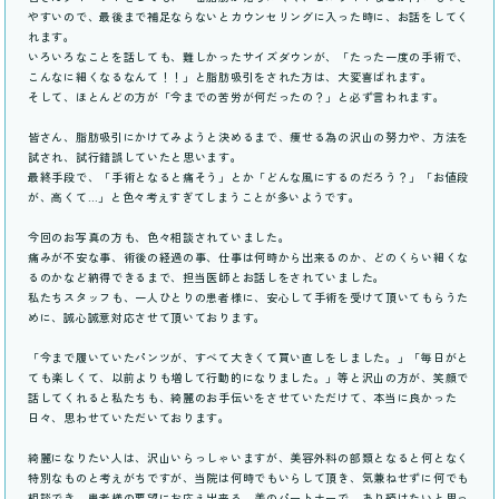
やすいので、最後まで補足ならないとカウンセリングに入った時に、お話をしてく
れます。
いろいろなことを話しても、難しかったサイズダウンが、「たった一度の手術で、
こんなに細くなるなんて！！」と脂肪吸引をされた方は、大変喜ばれます。
そして、ほとんどの方が「今までの苦労が何だったの？」と必ず言われます。
皆さん、脂肪吸引にかけてみようと決めるまで、痩せる為の沢山の努力や、方法を
試され、試行錯誤していたと思います。
最終手段で、「手術となると痛そう」とか「どんな風にするのだろう？」「お値段
が、高くて…」と色々考えすぎてしまうことが多いようです。
今回のお写真の方も、色々相談されていました。
痛みが不安な事、術後の経過の事、仕事は何時から出来るのか、どのくらい細くな
るのかなど納得できるまで、担当医師とお話しをされていました。
私たちスタッフも、一人ひとりの患者様に、安心して手術を受けて頂いてもらうた
めに、誠心誠意対応させて頂いております。
「今まで履いていたパンツが、すべて大きくて買い直しをしました。」「毎日がと
ても楽しくて、以前よりも増して行動的になりました。」等と沢山の方が、笑顔で
話してくれると私たちも、綺麗のお手伝いをさせていただけて、本当に良かった
日々、思わせていただいております。
綺麗になりたい人は、沢山いらっしゃいますが、美容外科の部類となると何となく
特別なものと考えがちですが、当院は何時でもいらして頂き、気兼ねせずに何でも
相談でき、患者様の要望にお応え出来る、美のパートナーで、あり続けたいと思っ