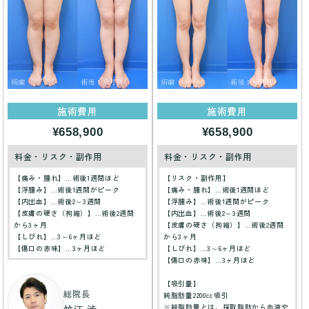
施術費用
施術費用
¥658,900
¥658,900
料金・リスク・副作用
料金・リスク・副作用
【痛み・腫れ】…術後1週間ほど
【リスク・副作用】
【浮腫み】…術後1週間がピーク
【痛み・腫れ】…術後1週間ほど
【内出血】…術後2～3週間
【浮腫み】…術後1週間がピーク
【皮膚の硬さ（拘縮）】…術後2週間
【内出血】…術後2～3週間
から3ヶ月
【皮膚の硬さ（拘縮）】…術後2週間
【しびれ】…3～6ヶ月ほど
から3ヶ月
【傷口の赤味】…3ヶ月ほど
【しびれ】…3～6ヶ月ほど
【傷口の赤味】…3ヶ月ほど
【吸引量】
総院長
純脂肪量2200cc吸引
※純脂肪量とは、採取脂肪から血液や