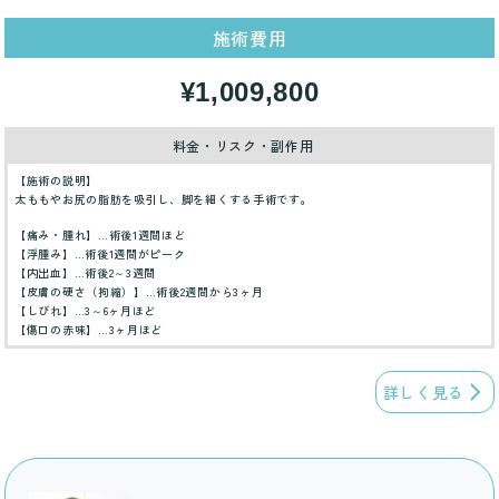
施術費用
¥1,009,800
料金・リスク・副作用
【施術の説明】
太ももやお尻の脂肪を吸引し、脚を細くする手術です。
【痛み・腫れ】…術後1週間ほど
【浮腫み】…術後1週間がピーク
【内出血】…術後2～3週間
【皮膚の硬さ（拘縮）】…術後2週間から3ヶ月
【しびれ】…3～6ヶ月ほど
【傷口の赤味】…3ヶ月ほど
詳しく見る