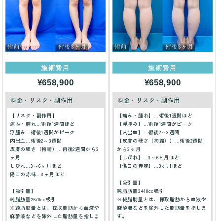
施術費用
施術費用
¥658,900
¥658,900
料金・リスク・副作用
料金・リスク・副作用
【リスク・副作用】
【痛み・腫れ】…術後1週間ほど
痛み・腫れ…術後1週間ほど
【浮腫み】…術後1週間がピーク
浮腫み…術後1週間がピーク
【内出血】…術後2～3週間
内出血…術後2～3週間
【皮膚の硬さ（拘縮）】…術後2週間
皮膚の硬さ（拘縮）…術後2週間から3
から3ヶ月
ヶ月
【しびれ】…3～6ヶ月ほど
しびれ…3～6ヶ月ほど
【傷口の赤味】…3ヶ月ほど
傷口の赤味…3ヶ月ほど
【吸引量】
【吸引量】
純脂肪量3410cc吸引
純脂肪量2670cc吸引
※純脂肪量とは、採取脂肪から血液や
※純脂肪量とは、採取脂肪から血液や
麻酔液などを除外した脂肪量を指しま
麻酔液などを除外した脂肪量を指しま
す。