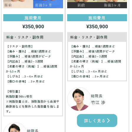
施術費用
施術費用
¥350,900
¥350,900
料金・リスク・副作用
料金・リスク・副作用
【リスク・副作用】
【痛み・腫れ】…術後1週間ほど
【痛み・腫れ】…術後1週間ほど
【浮腫み】…術後1週間がピーク
【浮腫み】…術後1週間がピーク
【内出血】…術後2～3週間
【内出血】…術後2～3週間
【皮膚の硬さ（拘縮）】…術後2週間
【皮膚の硬さ（拘縮）】…術後2週間
から3ヶ月
から3ヶ月
【しびれ】…3～6ヶ月ほど
【しびれ】…3～6ヶ月ほど
【傷口の赤味】…3ヶ月ほど
【傷口の赤味】…3ヶ月ほど
【吸引量】
総院長
純脂肪量560cc吸引
※純脂肪量とは、採取脂肪から血液や
竹江 渉
麻酔液などを除外した脂肪量を指しま
す。
詳しく見る
総院長