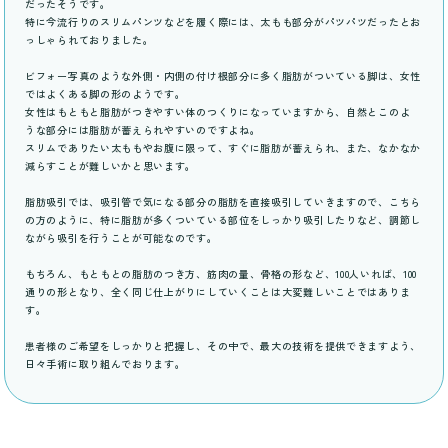
だったそうです。
特に今流行りのスリムパンツなどを履く際には、太もも部分がパツパツだったとお
っしゃられておりました。
ビフォー写真のような外側・内側の付け根部分に多く脂肪がついている脚は、女性
ではよくある脚の形のようです。
女性はもともと脂肪がつきやすい体のつくりになっていますから、自然とこのよ
うな部分には脂肪が蓄えられやすいのですよね。
スリムでありたい太ももやお腹に限って、すぐに脂肪が蓄えられ、また、なかなか
減らすことが難しいかと思います。
脂肪吸引では、吸引管で気になる部分の脂肪を直接吸引していきますので、こちら
の方のように、特に脂肪が多くついている部位をしっかり吸引したりなど、調節し
ながら吸引を行うことが可能なのです。
もちろん、もともとの脂肪のつき方、筋肉の量、骨格の形など、100人いれば、100
通りの形となり、全く同じ仕上がりにしていくことは大変難しいことではありま
す。
患者様のご希望をしっかりと把握し、その中で、最大の技術を提供できますよう、
日々手術に取り組んでおります。