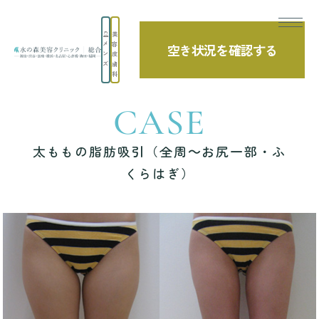
美
メ
容
空き状況を確認する
TOP
症例写真
太ももの脂肪吸引（全周～お尻一部・ふくらはぎ）
ン
皮
ズ
膚
科
CASE
太ももの脂肪吸引（全周～お尻一部・ふ
くらはぎ）