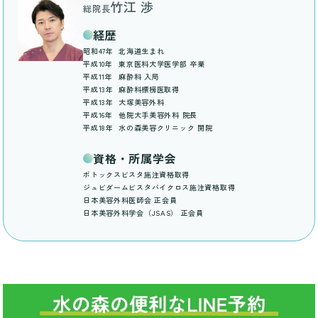
竹江 渉
総院長
経歴
昭和47年
北海道生まれ
平成10年
東京医科大学医学部 卒業
平成11年
麻酔科 入局
平成13年
麻酔科標榜医取得
平成13年
大塚美容外科
平成16年
他院大手美容外科 院長
平成18年
水の森美容クリニック 開院
資格・所属学会
ボトックスビスタ施注資格取得
ジュビダームビスタバイクロス施注資格取得
日本美容外科医師会 正会員
日本美容外科学会（JSAS） 正会員