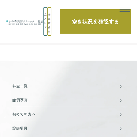
美
メ
容
空き状況を確認する
ン
皮
ズ
膚
科
TOP
エラのボトックスの症例写真【更新日順】
料金一覧
症例写真
初めての方へ
診療項目