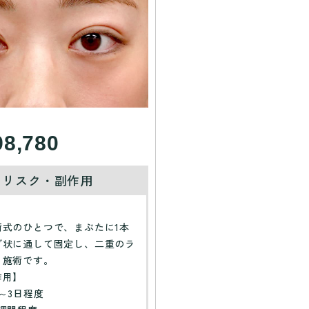
98,780
・リスク・副作用
】
術式のひとつで、まぶたに1本
グ状に通して固定し、二重のラ
る施術です。
作用】
～3日程度