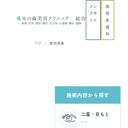
メン
美
ズサ
容
イト
皮
膚
科
TOP
症例写真
施術内容から探す
二重・目もと
eye