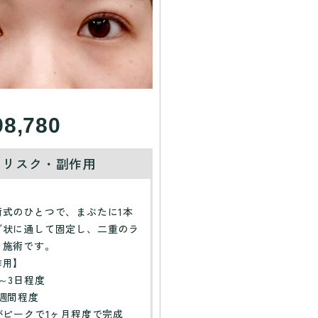
98,780
・リスク・副作用
】
術式のひとつで、まぶたに1本
グ状に通して固定し、二重のラ
る施術です。
作用】
～3日程度
週間程度
がピークで1ヶ月程度で完成