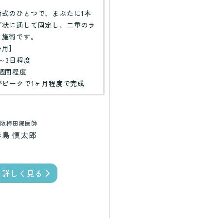
】
術式のひとつで、まぶたに1本
グ状に通して固定し、二重のラ
る施術です。
作用】
～3日程度
週間程度
がピークで1ヶ月程度で完成
阪梅田院医師
杉島 慎太郎
詳しく見る