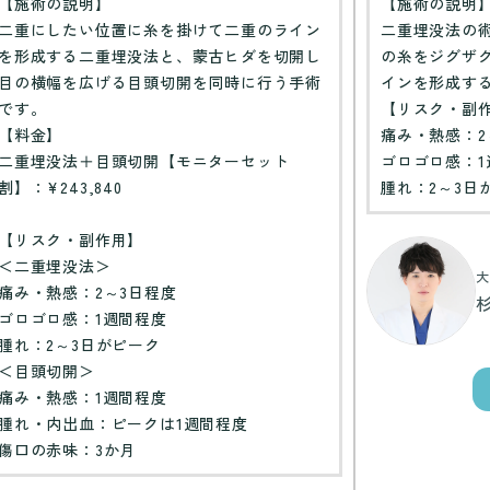
【施術の説明】
【施術の説明
二重にしたい位置に糸を掛けて二重のライン
二重埋没法の
を形成する二重埋没法と、蒙古ヒダを切開し
の糸をジグザ
目の横幅を広げる目頭切開を同時に行う手術
インを形成す
です。
【リスク・副
【料金】
痛み・熱感：2
二重埋没法＋目頭切開【モニターセット
ゴロゴロ感：1
割】：¥243,840
腫れ：2～3日
【リスク・副作用】
＜二重埋没法＞
大
痛み・熱感：2～3日程度
ゴロゴロ感：1週間程度
腫れ：2～3日がピーク
＜目頭切開＞
痛み・熱感：1週間程度
腫れ・内出血：ピークは1週間程度
傷口の赤味：3か月