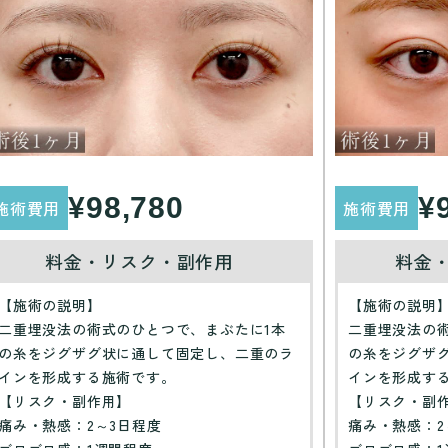
¥98,780
¥
施術費用
施術費用
料金・リスク・副作用
料金
【施術の説明】
【施術の説明
二重埋没法の術式のひとつで、まぶたに1本
二重埋没法の
の糸をジグザグ状に通して固定し、二重のラ
の糸をジグザ
インを形成する施術です。
インを形成す
【リスク・副作用】
【リスク・副
痛み・熱感：2～3日程度
痛み・熱感：2