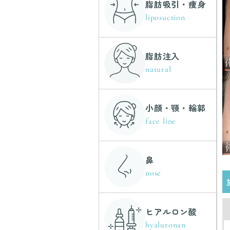
脂肪吸引・痩身
liposuction
脂肪注入
natural
小顔・顎・輪郭
face line
鼻
nose
ヒアルロン酸
hyaluronan