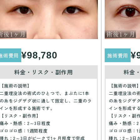
¥98,780
¥
施術費用
施術費用
料金・リスク・副作用
料金
【施術の説明】
【施術の説明
二重埋没法の術式のひとつで、まぶたに1本
二重埋没法の
の糸をジグザグ状に通して固定し、二重のラ
の糸をジグザ
インを形成する施術です。
インを形成す
【リスク・副作用】
【リスク・副
痛み・熱感：2～3日程度
痛み・熱感：2
ゴロゴロ感：1週間程度
ゴロゴロ感：1
腫れ：2～3日がピークで1ヶ月程度で完成
腫れ：2～3日