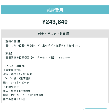
施術費用
¥243,840
料金・リスク・副作用
【施術の説明】
二重にしたい位置に糸を掛けて二重のラインを形成する施術です。
【料金】
二重埋没法＋目頭切開【モニターセット割】：¥243,840
【リスク・副作用】
＜二重埋没法＞
痛み・熱感：2～3日程度
ゴロゴロ感：1週間程度
腫れ：2～3日がピーク
＜目頭切開＞
痛み・熱感：1週間程度
腫れ・内出血：ピークは1週間程度
傷口の赤味：3か月