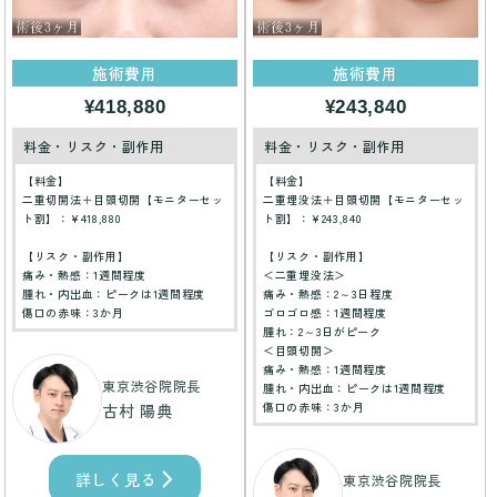
施術費用
施術費用
¥418,880
¥243,840
料金・リスク・副作用
料金・リスク・副作用
【料金】
【料金】
二重切開法＋目頭切開【モニターセッ
二重埋没法＋目頭切開【モニターセッ
ト割】：¥418,880
ト割】：¥243,840
【リスク・副作用】
【リスク・副作用】
痛み・熱感：1週間程度
＜二重埋没法＞
腫れ・内出血：ピークは1週間程度
痛み・熱感：2～3日程度
傷口の赤味：3か月
ゴロゴロ感：1週間程度
腫れ：2～3日がピーク
＜目頭切開＞
痛み・熱感：1週間程度
東京渋谷院院長
腫れ・内出血：ピークは1週間程度
傷口の赤味：3か月
古村 陽典
詳しく見る
東京渋谷院院長