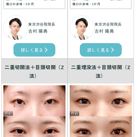
傷口の赤味：3か月
傷口の赤味：3か月
東京渋谷院院長
東京渋谷院院長
古村 陽典
古村 陽典
詳しく見る
詳しく見る
二重切開法＋目頭切開（Z
二重埋没法＋目頭切開（Z
法）
法）