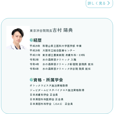
詳しく見る
古村 陽典
東京渋谷院院長
経歴
平成29年
和歌山県立医科大学医学部 卒業
平成29年
大阪市立総合医療センター
平成31年
東京都立墨東病院 皮膚外科・ER科
令和2年
水の森美容クリニック 入職
令和4年
水の森美容クリニック新宿院 副院長 就任
令和6年
水の森美容クリニック渋谷院 院長 就任
資格・所属学会
ボトックスビスタ施注資格取得
ジュビダームビスタバイクロス施注資格取得
日本皮膚科学会 正会員
日本美容外科医師会 正会員
日本美容外科学会（JSAS） 正会員