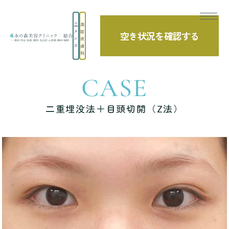
美
メ
容
空き状況を確認する
TOP
症例写真
二重埋没法＋目頭切開（Z法）
ン
皮
ズ
膚
科
CASE
二重埋没法＋目頭切開（Z法）