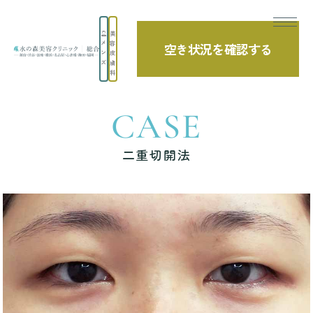
美
メ
容
空き状況を確認する
ン
皮
TOP
症例写真
二重切開法
ズ
膚
科
CASE
二重切開法