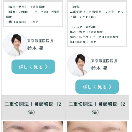
【痛み・熱感】…1週間程度
【料金】
【腫れ・内出血】…ピークは1～2週間
二重切開法＋目頭切開【モニターセッ
程度
ト割】：¥418,880
【傷口の赤味】…3か月
【リスク・副作用】
痛み・熱感：1週間程度
腫れ・内出血：ピークは1週間程度
東京銀座院院長
傷口の赤味：3か月
鈴木 凜
東京銀座院院長
詳しく見る
鈴木 凜
詳しく見る
二重切開法＋目頭切開（Z
二重切開法＋目頭切開（Z
法）
法）