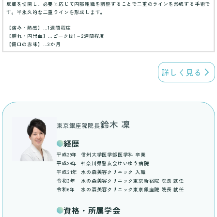
皮膚を切開し、必要に応じて内部組織を調整することで二重のラインを形成する手術で
す。半永久的な二重ラインを形成します。
【痛み・熱感】…1週間程度
【腫れ・内出血】…ピークは1～2週間程度
【傷口の赤味】…3か月
詳しく見る
鈴木 凜
東京銀座院院長
経歴
平成29年
信州大学医学部医学科 卒業
平成29年
神奈川県警友会けいゆう病院
平成31年
水の森美容クリニック 入職
令和3年
水の森美容クリニック東京新宿院 院長 就任
令和6年
水の森美容クリニック東京銀座院 院長 就任
資格・所属学会