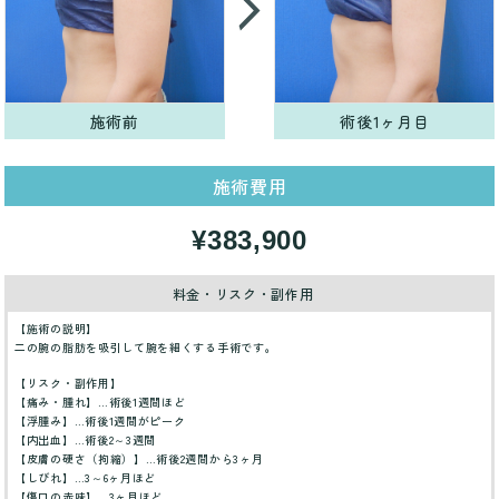
施術前
術後1ヶ月目
施術費用
¥383,900
料金・リスク・副作用
【施術の説明】
二の腕の脂肪を吸引して腕を細くする手術です。
【リスク・副作用】
【痛み・腫れ】…術後1週間ほど
【浮腫み】…術後1週間がピーク
【内出血】…術後2～3週間
【皮膚の硬さ（拘縮）】…術後2週間から3ヶ月
【しびれ】…3～6ヶ月ほど
【傷口の赤味】…3ヶ月ほど