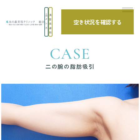
美
メ
容
空き状況を確認する
TOP
症例写真
二の腕の脂肪吸引
ン
皮
ズ
膚
科
CASE
二の腕の脂肪吸引