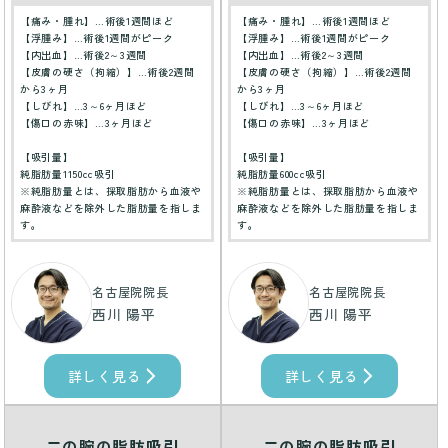
【痛み・腫れ】…術後1週間ほど
【痛み・腫れ】…術後1週間ほど
【浮腫み】…術後1週間がピーク
【浮腫み】…術後1週間がピーク
【内出血】…術後2～3週間
【内出血】…術後2～3週間
【皮膚の硬さ（拘縮）】…術後2週間
【皮膚の硬さ（拘縮）】…術後2週間
から3ヶ月
から3ヶ月
【しびれ】…3～6ヶ月ほど
【しびれ】…3～6ヶ月ほど
【傷口の赤味】…3ヶ月ほど
【傷口の赤味】…3ヶ月ほど
【吸引量】
【吸引量】
純脂肪量1150cc吸引
純脂肪量600cc吸引
※純脂肪量とは、採取脂肪から血液や
※純脂肪量とは、採取脂肪から血液や
麻酔液などを除外した脂肪量を指しま
麻酔液などを除外した脂肪量を指しま
す。
す。
名古屋院院長
名古屋院院長
西川 陽平
西川 陽平
詳しく見る
詳しく見る
二の腕の脂肪吸引
二の腕の脂肪吸引