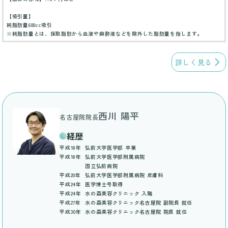
【吸引量】
純脂肪量600cc吸引
※純脂肪量とは、採取脂肪から血液や麻酔液などを除外した脂肪量を指します。
詳しく見る
西川 陽平
名古屋院院長
経歴
平成18年
弘前大学医学部 卒業
平成18年
弘前大学医学部附属病院
国立弘前病院
平成20年
弘前大学医学部附属病院 皮膚科
平成24年
医学博士号取得
平成24年
水の森美容クリニック 入職
平成27年
水の森美容クリニック名古屋院 副院長 就任
平成30年
水の森美容クリニック名古屋院 院長 就任