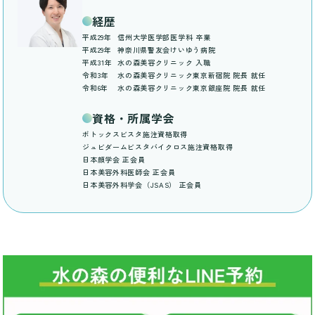
経歴
平成29年
信州大学医学部医学科 卒業
平成29年
神奈川県警友会けいゆう病院
平成31年
水の森美容クリニック 入職
令和3年
水の森美容クリニック東京新宿院 院長 就任
令和6年
水の森美容クリニック東京銀座院 院長 就任
資格・所属学会
ボトックスビスタ施注資格取得
ジュビダームビスタバイクロス施注資格取得
日本顔学会 正会員
日本美容外科医師会 正会員
日本美容外科学会（JSAS） 正会員