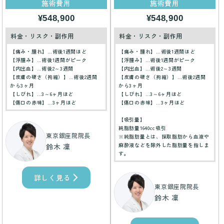
施術費用
施術費用
¥548,900
¥548,900
料金・リスク・副作用
料金・リスク・副作用
【痛み・腫れ】…術後1週間ほど
【痛み・腫れ】…術後1週間ほど
【浮腫み】…術後1週間がピーク
【浮腫み】…術後1週間がピーク
【内出血】…術後2～3週間
【内出血】…術後2～3週間
【皮膚の硬さ（拘縮）】…術後2週間
【皮膚の硬さ（拘縮）】…術後2週間
から3ヶ月
から3ヶ月
【しびれ】…3～6ヶ月ほど
【しびれ】…3～6ヶ月ほど
【傷口の赤味】…3ヶ月ほど
【傷口の赤味】…3ヶ月ほど
【吸引量】
純脂肪量1640cc吸引
東京銀座院院長
※純脂肪量とは、採取脂肪から血液や
麻酔液などを除外した脂肪量を指しま
鈴木 凜
す。
詳しく見る
東京銀座院院長
鈴木 凜