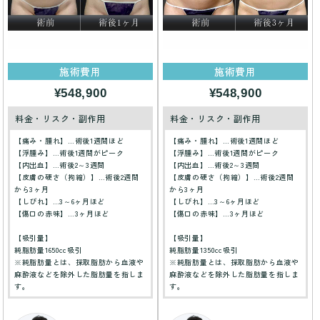
施術費用
施術費用
¥548,900
¥548,900
料金・リスク・副作用
料金・リスク・副作用
【痛み・腫れ】…術後1週間ほど
【痛み・腫れ】…術後1週間ほど
【浮腫み】…術後1週間がピーク
【浮腫み】…術後1週間がピーク
【内出血】…術後2～3週間
【内出血】…術後2～3週間
【皮膚の硬さ（拘縮）】…術後2週間
【皮膚の硬さ（拘縮）】…術後2週間
から3ヶ月
から3ヶ月
【しびれ】…3～6ヶ月ほど
【しびれ】…3～6ヶ月ほど
【傷口の赤味】…3ヶ月ほど
【傷口の赤味】…3ヶ月ほど
【吸引量】
【吸引量】
純脂肪量1650cc吸引
純脂肪量1350cc吸引
※純脂肪量とは、採取脂肪から血液や
※純脂肪量とは、採取脂肪から血液や
麻酔液などを除外した脂肪量を指しま
麻酔液などを除外した脂肪量を指しま
す。
す。