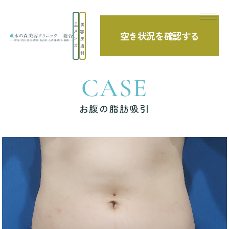
美
メ
容
空き状況を確認する
TOP
症例写真
お腹の脂肪吸引
ン
皮
ズ
膚
科
CASE
お腹の脂肪吸引