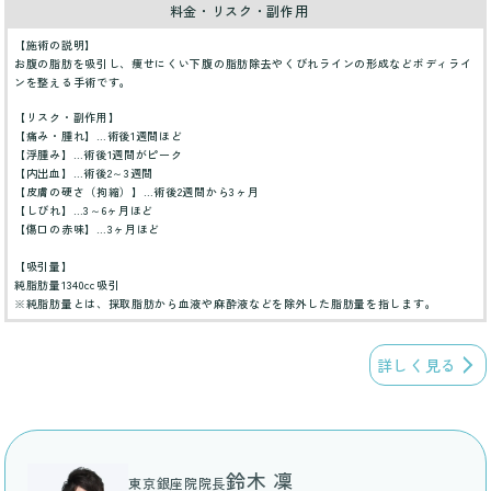
料金・リスク・副作用
【施術の説明】
お腹の脂肪を吸引し、痩せにくい下腹の脂肪除去やくびれラインの形成などボディライ
ンを整える手術です。
【リスク・副作用】
【痛み・腫れ】…術後1週間ほど
【浮腫み】…術後1週間がピーク
【内出血】…術後2～3週間
【皮膚の硬さ（拘縮）】…術後2週間から3ヶ月
【しびれ】…3～6ヶ月ほど
【傷口の赤味】…3ヶ月ほど
【吸引量】
純脂肪量1340cc吸引
※純脂肪量とは、採取脂肪から血液や麻酔液などを除外した脂肪量を指します。
詳しく見る
鈴木 凜
東京銀座院院長