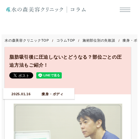
水の森美容クリニックTOP
コラムTOP
施術部位別の失敗談
痩身・ボ
脂肪吸引後に圧迫しないとどうなる？部位ごとの圧
迫方法もご紹介！
2025.01.16
痩身・ボディ