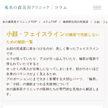
水の森美容クリニックTOP
コラムTOP
施術部位別の失敗談
小顔・フ
小顔・フェイスライン
の施術で失敗しない
ための秘訣一覧
お顔の完成度に差をつけるのが、美しく整ったフェイスライン
です。
エラが張っていたり、アゴが引っ込んでいたり、輪郭が脂肪で
埋もれていたりすると、
せっかくの美人が台無しになってしまいます。顔が小さいほど
全身のバランスがよく見えるため、
プロポーションにまで大きく影響する大切なパーツ、「輪郭」
や「小顔」の施術まつわる失敗例について
水の森美容クリニックの医師たちが専門的な見地から解説しま
す。