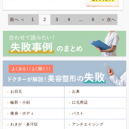
前へ ＜
1
2
3
4
…
6
＞ 次へ
お目元
お鼻
輪郭・小顔
口元周辺
痩身・ボディ
バスト
わきが・多汗症
アンチエイジング