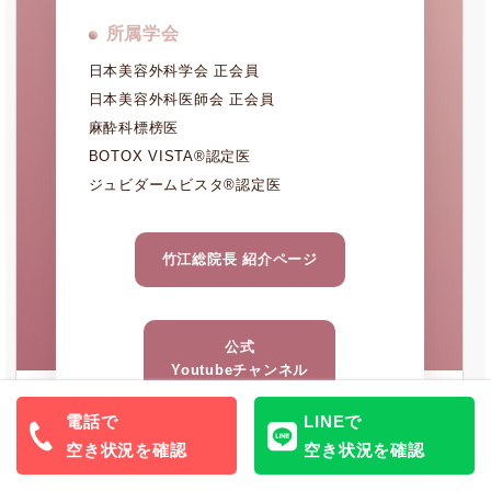
所属学会
日本美容外科学会 正会員
日本美容外科医師会 正会員
麻酔科標榜医
BOTOX VISTA®認定医
ジュビダームビスタ®認定医
竹江総院長 紹介ページ
公式
Youtubeチャンネル
電話で
LINEで
空き状況を確認
空き状況を確認
当院の医療広告ガイドラインについて