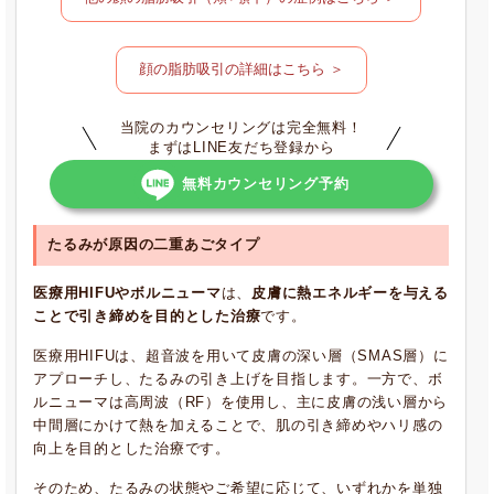
顔の脂肪吸引の詳細はこちら ＞
当院のカウンセリングは完全無料！
まずはLINE友だち登録から
無料カウンセリング予約
たるみが原因の二重あごタイプ
医療用HIFUやボルニューマ
は、
皮膚に熱エネルギーを与える
ことで引き締めを目的とした治療
です。
医療用HIFUは、超音波を用いて皮膚の深い層（SMAS層）に
アプローチし、たるみの引き上げを目指します。一方で、ボ
ルニューマは高周波（RF）を使用し、主に皮膚の浅い層から
中間層にかけて熱を加えることで、肌の引き締めやハリ感の
向上を目的とした治療です。
そのため、たるみの状態やご希望に応じて、いずれかを単独