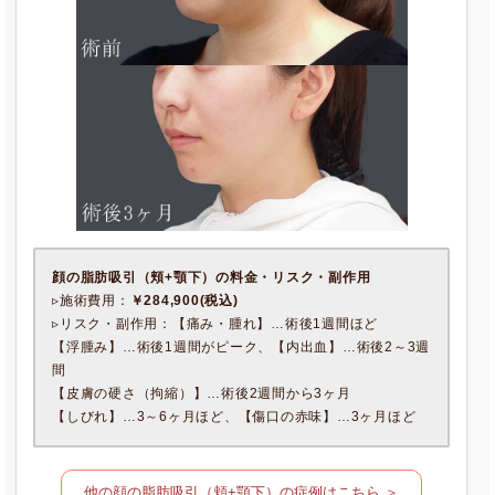
顔の脂肪吸引（頬+顎下）
の料金・リスク・副作用
▹施術費用：
￥284,900(税込)
▹リスク・副作用：【痛み・腫れ】…術後1週間ほど
【浮腫み】…術後1週間がピーク、【内出血】…術後2～3週
間
【皮膚の硬さ（拘縮）】…術後2週間から3ヶ月
【しびれ】…3～6ヶ月ほど、【傷口の赤味】…3ヶ月ほど
他の顔の脂肪吸引（頬+顎下）の症例はこちら ＞