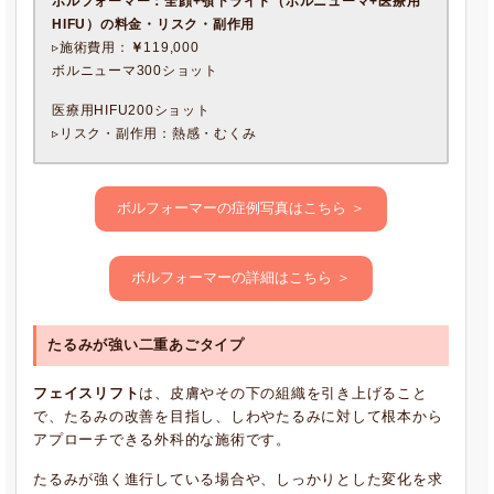
ボルフォーマー：全顔+顎下ライト（ボルニューマ+医療用
HIFU）
の料金・リスク・副作用
▹施術費用：
￥
119,000
ボルニューマ300ショット
医療用HIFU200ショット
▹リスク・副作用：熱感・むくみ
ボルフォーマーの症例写真はこちら ＞
ボルフォーマーの詳細はこちら ＞
たるみが強い二重あごタイプ
フェイスリフト
は、皮膚やその下の組織を引き上げること
で、たるみの改善を目指し、しわやたるみに対して根本から
アプローチできる外科的な施術です。
たるみが強く進行している場合や、しっかりとした変化を求