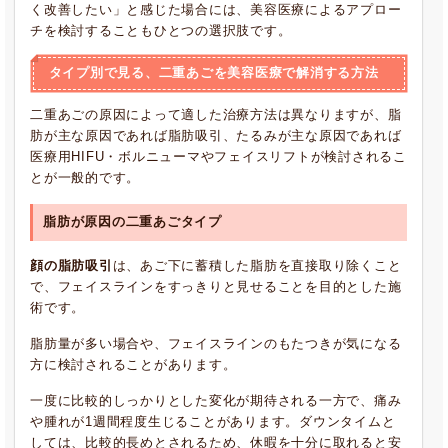
く改善したい」と感じた場合には、美容医療によるアプロー
チを検討することもひとつの選択肢です。
タイプ別で見る、二重あごを美容医療で解消する方法
二重あごの原因によって適した治療方法は異なりますが、脂
肪が主な原因であれば脂肪吸引、たるみが主な原因であれば
医療用HIFU・ボルニューマやフェイスリフトが検討されるこ
とが一般的です。
脂肪が原因の二重あごタイプ
顔の脂肪吸引
は、あご下に蓄積した脂肪を直接取り除くこと
で、フェイスラインをすっきりと見せることを目的とした施
術です。
脂肪量が多い場合や、フェイスラインのもたつきが気になる
方に検討されることがあります。
一度に比較的しっかりとした変化が期待される一方で、痛み
や腫れが1週間程度生じることがあります。ダウンタイムと
しては、比較的長めとされるため、休暇を十分に取れると安