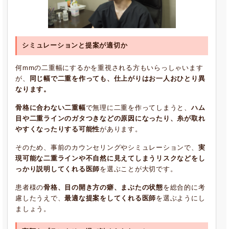
シミュレーションと提案が適切か
何mmの二重幅にするかを重視される方もいらっしゃいます
が、
同じ幅で二重を作っても、仕上がりはお一人おひとり異
なります。
骨格に合わない二重幅
で無理に二重を作ってしまうと、
ハム
目や二重ラインのガタつきなどの原因になったり、糸が取れ
やすくなったりする可能性
があります。
そのため、事前のカウンセリングやシミュレーションで、
実
現可能な二重ラインや不自然に見えてしまうリスクなどをし
っかり説明してくれる医師
を選ぶことが大切です。
患者様の
骨格、目の開き方の癖、まぶたの状態
を総合的に考
慮したうえで、
最適な提案をしてくれる医師
を選ぶようにし
ましょう。