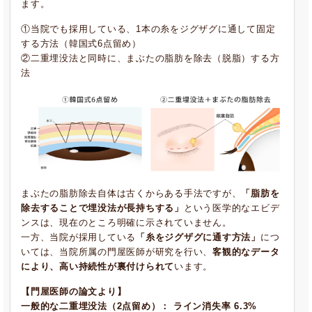
ます。
①当院でも採用している、1本の糸をジグザグに通して固定
する方法（韓国式6点留め）
②二重埋没法と同時に、まぶたの脂肪を除去（脱脂）する方
法
まぶたの脂肪除去自体は古くからある手法ですが、
「脂肪を
除去することで埋没法が長持ちする」
という医学的なエビデ
ンスは、現在のところ明確に示されていません。
一方、当院が採用している
「糸をジグザグに通す方法」
につ
いては、当院所属の門屋医師が研究を行い、
客観的なデータ
により、高い持続性が裏付けられて
います。
【門屋医師の論文より】
一般的な二重埋没法（2点留め）： ライン消失率 6.3%