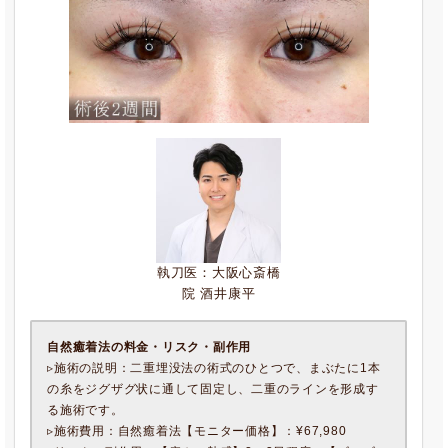
執刀医：大阪心斎橋
院 酒井康平
自然癒着法の料金・リスク・副作用
▹施術の説明：二重埋没法の術式のひとつで、まぶたに1本
の糸をジグザグ状に通して固定し、二重のラインを形成す
る施術です。
▹施術費用：自然癒着法【モニター価格】：¥67,980