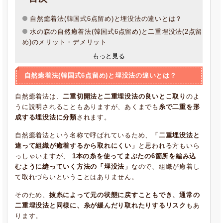
自然癒着法(韓国式6点留め)と埋没法の違いとは？
水の森の自然癒着法(韓国式6点留め)と二重埋没法(2点留
め)のメリット・デメリット
もっと見る
自然癒着法(韓国式6点留め)と埋没法の違いとは？
自然癒着法は、
二重切開法と二重埋没法の良いとこ取り
のよ
うに説明されることもありますが、あくまでも
糸で二重を形
成する埋没法に分類
されます。
自然癒着法という名称で呼ばれているため、
「二重埋没法と
違って組織が癒着するから取れにくい」
と思われる方もいら
っしゃいますが、
1本の糸を使ってまぶたの6箇所を編み込
むように縫っていく方法の「埋没法」
なので、組織が癒着し
て取れづらいということはありません。
そのため、
抜糸によって元の状態に戻すこともでき、通常の
二重埋没法と同様に、糸が緩んだり取れたりするリスク
もあ
ります。