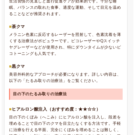
生活習慣の見直しと血行促進ケアが効果的です。十分な睡
眠、バランスの取れた食事、適度な運動、そして目元を温め
ることなどが推奨されます。
茶クマ
メラニン色素に反応するレーザーを照射して、色素沈着を薄
くする治療法がポピュラーです。ピコレーザーやQスイッチ
ヤグレーザーなどが使用され、特にダウンタイムが少ない
ピ
コトーニング
も人気です。
黒クマ
美容外科的なアプローチが必要になります。詳しい内容は、
以下の「たるみ取りの治療法」をご覧ください。
目の下のたるみ取りの治療法
ヒアルロン酸注入（おすすめ度：★★☆☆）
目の下のくぼみ（へこみ）にヒアルロン酸を注入し、段差を
埋めることで目の下のクマを目立たなくする方法です。手軽
に治療を行える半面、完全にくぼみを埋めることは難しく、