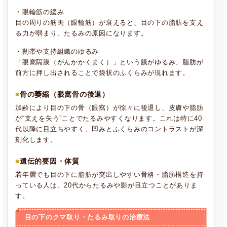
・眼輪筋の緩み
目の周りの筋肉（眼輪筋）が衰えると、目の下の脂肪を支え
る力が弱まり、たるみの原因になります。
・靭帯や支持組織のゆるみ
「眼窩隔膜（がんかかくまく）」という膜がゆるみ、脂肪が
前方に押し出されることで袋状のふくらみが現れます。
骨の萎縮（眼窩骨の後退）
加齢により目の下の骨（眼窩）が徐々に後退し、皮膚や脂肪
が“支えを失う”ことでたるみやすくなります。これは特に40
代以降に目立ちやすく、凹みとふくらみのコントラストが深
刻化します。
遺伝的要因・体質
若年層でも目の下に脂肪が突出しやすい骨格・脂肪構造を持
っている人は、20代からたるみや影が目立つことがありま
す。
目の下のクマ取り・たるみ取りの治療法