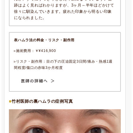
跡はよく見ればわかりますが、3ヶ月～半年ほどかけて
徐々に馴染んでいきます。疲れた印象から明るい印象
になられました。
表ハムラ法の料金・リスク・副作用
▹施術費用：￥¥416,900
▹リスク・副作用：目の下の圧迫固定3日間/痛み・熱感1週
間程度/傷口の赤味3か月程度
竹村医師の裏ハムラの症例写真