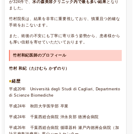
が324件で、
水の森美容クリニック内で最も多い結果
となり
ました。
竹村院長は、結果を非常に重要視しており、慎重且つ的確な
手術をおこないます。
また、術後の不安にも丁寧に寄り添う姿勢から、患者様から
も厚い信頼を寄せていただいております。
竹村和紀医師のプロフィール
竹村 和紀（たけむら かずのり）
経歴
平成20年 Università degli Studi di Cagliari, Departmento
di Scienze Biomediche
平成24年 秋田大学医学部 卒業
平成24年 千葉西総合病院 沖永良部 徳洲会病院
平成26年 千葉西総合病院 循環器科 瀬戸内徳洲会病院（加
計呂麻島診療所）葉山ハートセンター