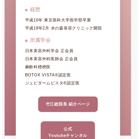
経歴
平成10年 東京医科大学医学部卒業
平成18年2月 水の森美容クリニック開院
所属学会
日本美容外科学会 正会員
日本美容外科医師会 正会員
麻酔科標榜医
BOTOX VISTA®認定医
ジュビダームビスタ®認定医
竹江総院長 紹介ページ
公式
Youtubeチャンネル