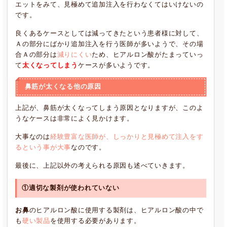
エットをみて、見極めて追加注入を行わなくてはいけないの
です。
良くあるケースとしては減ってきたという患者様に対して、
Ａの部分にばかり追加注入を行う医師が多いようで、その場
合Ａの部分は
減りにくい
ため、ヒアルロン酸がたまっていっ
て
太くなってしまう
ケースが多いようです。
鼻筋が太くなる他の原因
上記が、鼻筋が太くなってしまう原因となりますが、このよ
うなケースは非常によく見かけます。
大事なのは
経験豊富な医師が、しっかりと見極めて注入をす
るという事が大事
なのです。
最後に、上記以外の考えられる原因も述べていきます。
①適切な製剤が使われていない
お鼻
のヒアルロン酸に使用する製剤は、ヒアルロン酸の中で
も
硬い製品
を使用する必要があります。