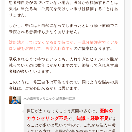
患者様自身が気づいていない場合、医師から指摘することは
失礼に当たる為、ご質問を受けない限りは指摘することはあ
りません。
しかし、中には不自然になってしまったという修正依頼でご
来院される患者様も少なくありません。
対処法としてはなくなるまで待つか、一旦分解注射でヒアル
ロン酸を溶解して、再度入れ直すか
のご提案になります。
吸収されるまで待つといっても、入れすぎたヒアルロン酸が
減っていくのは数年はかかりますので、溶解して入れ直す患
者様が多いといえます。
このように、修正自体は可能ですので、同じような悩みの患
者様は、ご安心出来るかとは思います。
水の森美容クリニック 総院長竹江渉
医師の
鼻筋が太くなってしまう原因の多くは、
カウンセリング不足
知識・経験不足
や、
によ
ることが多いと思いますので、これから注入を考
えている方は、今回の記事を参考にクリニック選