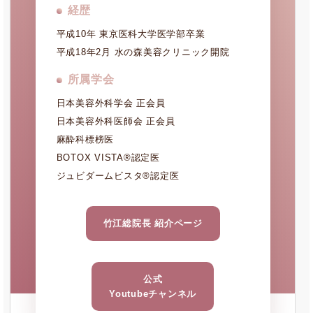
経歴
平成10年 東京医科大学医学部卒業
平成18年2月 水の森美容クリニック開院
所属学会
日本美容外科学会 正会員
日本美容外科医師会 正会員
麻酔科標榜医
BOTOX VISTA®認定医
ジュビダームビスタ®認定医
竹江総院長 紹介ページ
公式
Youtubeチャンネル