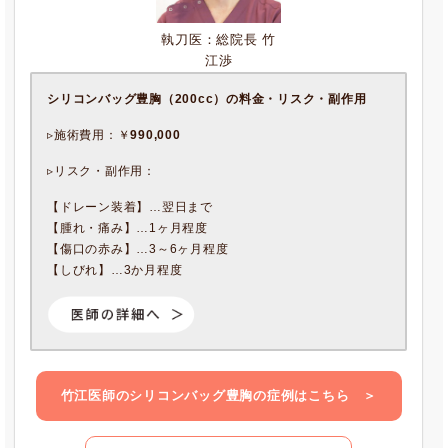
執刀医：総院長 竹
江渉
シリコンバッグ豊胸（200cc）
の料金・リスク・副作用
▹施術費用：￥
990,000
▹リスク・副作用：
【ドレーン装着】…翌日まで
【腫れ・痛み】…1ヶ月程度
【傷口の赤み】…3～6ヶ月程度
【しびれ】…3か月程度
竹江医師の
シリコンバッグ豊胸
の症例
はこちら ＞