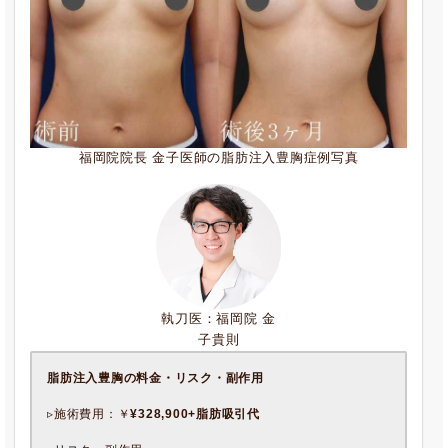
福岡院院長 金子医師の脂肪注入豊胸症例写真
執刀医：福岡院 金
子貴則
脂肪注入豊胸
の料金・リスク・副作用
▹施術費用：￥
¥328,900+脂肪吸引代