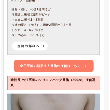
▹リスク・副作用
痛み・腫れ…術後1週間ほど
浮腫み…術後1週間がピーク
内出血…術後2～3週間
皮膚の硬さ（拘縮）…術後2週間から3ヶ月
しびれ…3～6ヶ月ほど
傷口の赤味…3ヶ月ほど
金子医師の
脂肪注入豊胸
の症例
はこちら ＞
総院長 竹江医師の
シリコンバッグ豊胸（200cc）
症例写
真