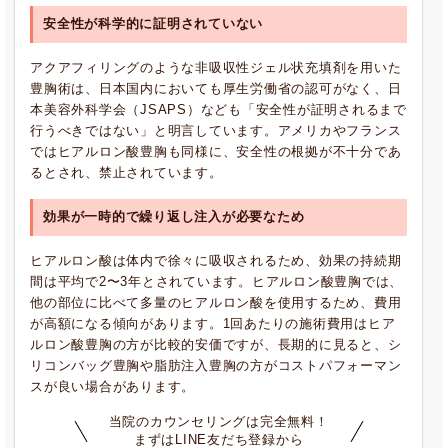
安全性が科学的に証明されていない
アクアフィリングのような非吸収性ジェル状充填剤を用いた
豊胸術は、日本国内においても厚生労働省の認可がなく、日
本美容外科学会（JSAPS）なども「安全性が証明されるまで
行うべきではない」と明言しています。アメリカやフランス
ではヒアルロン酸豊胸も同様に、安全性の根拠が不十分であ
るとされ、禁止されています。
効果が一時的で繰り返し注入が必要なため
ヒアルロン酸は体内で徐々に吸収されるため、効果の持続期
間は平均で2〜3年とされています。ヒアルロン酸豊胸では、
他の部位に比べて多量のヒアルロン酸を使用するため、費用
が高額になる傾向があります。1回あたりの施術費用はヒア
ルロン酸豊胸の方が比較的安価ですが、長期的に見ると、シ
リコンバッグ豊胸や脂肪注入豊胸の方がコストパフォーマン
スが良い場合があります。
当院のカウンセリングは完全無料！
まずはLINE友だち登録から