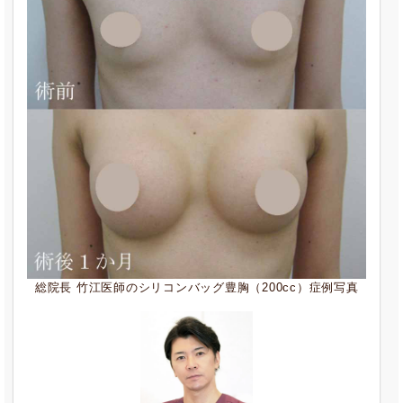
総院長 竹江医師のシリコンバッグ豊胸（200cc）症例写真