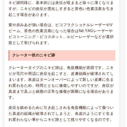
キビ跡同様に、基本的には炎症が収まると徐々に薄くなりま
すが、ニキビの炎症が悪化しすぎると茶色い色素沈着を引き
起こす場合があります。
紫や赤みあが強い場合は、ピコフラクショナルレーザーやV
ビーム、茶色の色素沈着になった場合はNd:YAGレーザーや
ピコトーニング・ピコスポット、ルビーレーザーなどが選択
肢として挙げられます。
クレーター状のニキビ跡
クレータータイプのニキビ跡は、免疫機能が原因です。ニキ
ビが毛穴や周辺に炎症を起こすと、皮膚組織が破壊されてし
まいます。表皮はターンオーバーによって新しい皮膚に生ま
れ変わるため、時間とともに修復しやすいのですが、炎症が
真皮まで及ぶと細胞の正常な修復が困難になる場合がありま
す。
炎症を鎮めるために引き起こされる免疫機能によって傷つい
た真皮の組織が破壊されてしまうと、表皮のようにすぐ生ま
れ変わらない事からニキビ跡として残りやすくなるのです。