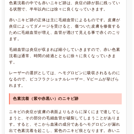
色素沈着の中でも赤いニキビ跡は、炎症の跡が肌に残ってい
る状態で、半年以内には徐々に良くなっていきます。
赤いニキビ跡の正体は主に毛細血管によるものです。皮膚が
炎症によってダメージを受けると、傷ついた皮膚を修復する
ために毛細血管が増え、血管が透けて見える事で赤くのこり
ます。
毛細血管は炎症が収まれば縮小していきますので、赤い色素
沈着は通常、時間の経過とともに徐々に良くなっていきま
す。
レーザーの選択としては、ヘモグロビンに吸収されるものに
なるので、ピコフラクショナルレーザー、Vビームが挙げら
れます。
色素沈着（
紫や赤黒い）のニキビ跡
ニキビの炎症が皮膚の表面よりもさらに深くにまで達してし
まうと、その部分の毛細血管が破裂してしまうことがありま
す。すると、そこから血液の成分であるヘモグロビンが漏れ
出て色素沈着を起こし、紫色のニキビ痕となります。赤いニ