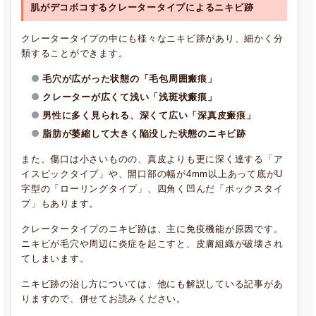
肌がデコボコするクレータータイプによる
ニキビ跡
クレータータイプの中にも様々なニキビ跡があり、細かく分
類することができます。
毛穴が広がった状態の「毛包周囲瘢痕」
クレーターが広くて浅い「浅斑状瘢痕」
男性に多く見られる、深くて広い「深真皮瘢痕」
脂肪が萎縮して大きく陥没した状態のニキビ跡
また、傷口は小さいものの、真皮よりも更に深く達する「ア
イスピックタイプ」や、開口部の幅が4mm以上あって底がU
字型の「ローリングタイプ」、四角く凹んだ「ボックスタイ
プ」もあります。
クレータータイプのニキビ跡は、主に免疫機能が原因です。
ニキビが毛穴や周辺に炎症を起こすと、皮膚組織が破壊され
てしまいます。
ニキビ跡の治し方については、他にも解説している記事があ
りますので、併せてお読みください。