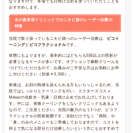
なりますので、冬場でも日焼け止めを塗っていただくことを
おすすめします。
水の森美容クリニックでのニキビ跡のレーザー治療の
特徴
当院で取り扱っているニキビ跡へのレーザー治療は、
ピコト
ーニング
と
ピコフラクショナル
です。
状態にもよりますが、基本的にはどちらも5回以上の照射が
必要となるケースが多いです。オプションで麻酔クリームを
つけていただけるので、お痛みがご不安な方はお気軽にお申
し付けください（別途￥3,300）。
術後は、お顔の熱感を訴えられる方もいらっしゃるため、当
院ではしっかりとクーリングを行い、ドクターズコスメ
Mdearの化粧水・乳液・日焼け止めでお仕上げしておりま
す。中には、術後クーリングをしないクリニックもあるよう
なので、ご注意ください。当院の魅力のもう1つが、ピコフ
ラクショナルの照射範囲です。全顔だけでなく「両頬」や
「鼻」のみのメニューもご準備しておりますので、コストを
抑えて気になる部分だけ治療したいという方にもおすすめで