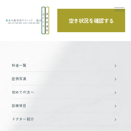
美
メ
容
空き状況を確認する
TOP
ウィズマインドにて、竹江総院長のインタビューが掲載されました。
ン
皮
ズ
膚
科
料金一覧
症例写真
初めての方へ
診療項目
ドクター紹介