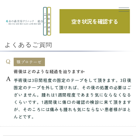
美
メ
容
空き状況を確認する
TOP
よくあるご質問
小顔・顎・唇
顎プロテーゼ
ン
皮
ズ
膚
術後はどのような経過を辿りますか
科
よくあるご質問
顎プロテーゼ
術後はどのような経過を辿りますか
手術後は3日間程度の固定のテープをして頂きます。3日後
固定のテープを外して頂ければ、その後の処置の必要はご
ざいません。腫れは1週間程度であまり気にならなくなる
くらいです。1週間後に傷口の確認の検診に来て頂きます
が、そのころには痛みも腫れも気にならない患者様がほと
んどです。